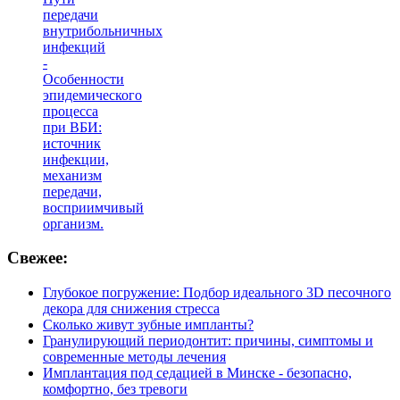
передачи
внутрибольничных
инфекций
-
Особенности
эпидемического
процесса
при ВБИ:
источник
инфекции,
механизм
передачи,
восприимчивый
организм.
Свежее:
Глубокое погружение: Подбор идеального 3D песочного
декора для снижения стресса
Сколько живут зубные импланты?
Гранулирующий периодонтит: причины, симптомы и
современные методы лечения
Имплантация под седацией в Минске - безопасно,
комфортно, без тревоги