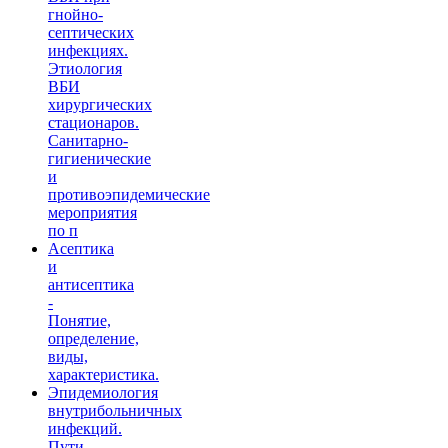
гнойно-
септических
инфекциях.
Этиология
ВБИ
хирургических
стационаров.
Санитарно-
гигиенические
и
противоэпидемические
мероприятия
по п
Асептика
и
антисептика
-
Понятие,
определение,
виды,
характеристика.
Эпидемиология
внутрибольничных
инфекций.
Пути