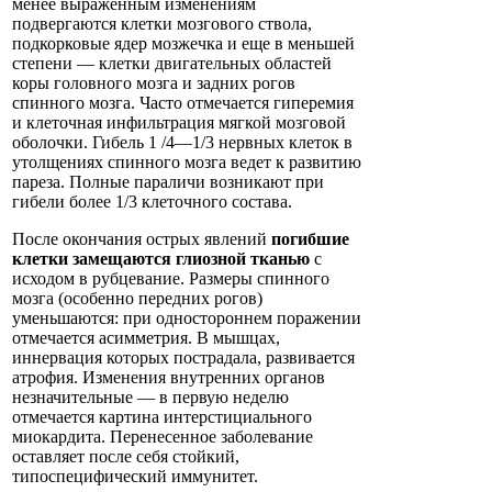
менее выраженным изменениям
подвергаются клетки мозгового ствола,
подкорковые ядер мозжечка и еще в меньшей
степени — клетки двигательных областей
коры головного мозга и задних рогов
спинного мозга. Часто отмечается гиперемия
и клеточная инфильтрация мягкой мозговой
оболочки. Гибель 1 /4—1/3 нервных клеток в
утолщениях спинного мозга ведет к развитию
пареза. Полные параличи возникают при
гибели более 1/3 клеточного состава.
После окончания острых явлений
погибшие
клетки замещаются глиозной тканью
с
исходом в рубцевание. Размеры спинного
мозга (особенно передних рогов)
уменьшаются: при одностороннем поражении
отмечается асимметрия. В мышцах,
иннервация которых пострадала, развивается
атрофия. Изменения внутренних органов
незначительные — в первую неделю
отмечается картина интерстициального
миокардита. Перенесенное заболевание
оставляет после себя стойкий,
типоспецифический иммунитет.