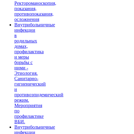
Ректороманоскопия,
показания,
противопоказания,
осложнения
Внутрибольничные
инфекции
в
родильных
домах,
профилактика
и меры
борьбы с
ними -
Этиология.
Санитарно-
гигиенический
и
противоэпидемический
режим.
Мероприятия
по
профилактике
ВБИ.
Внутрибольничные
инфекции