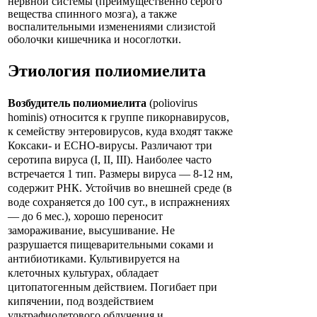
нервной системы (преимущественно серого
вещества спинного мозга), а также
воспалительными изменениями слизистой
оболочки кишечника и носоглотки.
Этиология
полиомиелита
Возбудитель полиомиелита
(poliovirus
hominis) относится к группе пикорнавирусов,
к семейству энтеровирусов, куда входят также
Коксаки- и ЕСНО-вирусы. Различают три
серотипа вируса (I, II, III). Наиболее часто
встречается 1 тип. Размеры вируса — 8-12 нм,
содержит РНК. Устойчив во внешней среде (в
воде сохраняется до 100 сут., в испражнениях
— до 6 мес.), хорошо переносит
замораживание, высушивание. Не
разрушается пищеварительными соками и
антибиотиками. Культивируется на
клеточных культурах, обладает
цитопатогенным действием. Погибает при
кипячении, под воздействием
ультрафиолетового облучения и