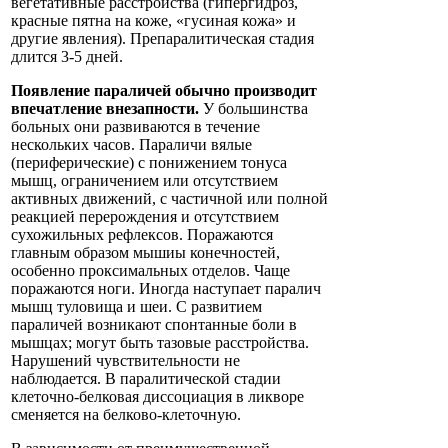
вегетативные расстройства (гипергидроз,
красные пятна на коже, «гусиная кожа» и
другие явления). Препаралитическая стадия
длится 3-5 дней.
Появление параличей обычно производит
впечатление внезапности.
У большинства
больных они развиваются в течение
нескольких часов. Параличи вялые
(периферические) с понижением тонуса
мышц, ограничением или отсутствием
активных движений, с частичной или полной
реакцией перерождения и отсутствием
сухожильных рефлексов. Поражаются
главным образом мышиы конечностей,
особенно проксимальных отделов. Чаще
поражаются ноги. Иногда наступает паралич
мышц туловища и шеи. С развитием
параличей возникают спонтанные боли в
мышцах; могут быть тазовые расстройства.
Нарушений чувствительности не
наблюдается. В паралитической стадии
клеточно-белковая диссоциация в ликворе
сменяется на белково-клеточную.