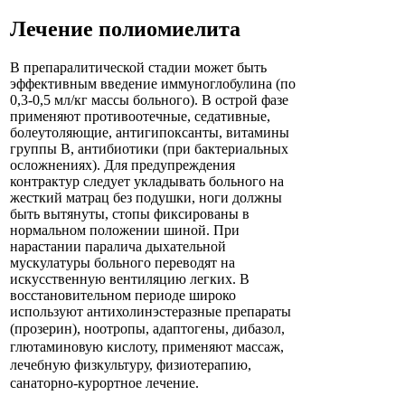
Лечение полиомиелита
В препаралитической стадии может быть
эффективным введение иммуноглобулина (по
0,3-0,5 мл/кг массы больного). В острой фазе
применяют противоотечные, седативные,
болеутоляющие, антигипоксанты, витамины
группы В, антибиотики (при бактериальных
осложнениях). Для предупреждения
контрактур следует укладывать больного на
жесткий матрац без подушки, ноги должны
быть вытянуты, стопы фиксированы в
нормальном положении шиной. При
нарастании паралича дыхательной
мускулатуры больного переводят на
искусственную вентиляцию легких. В
восстановительном периоде широко
используют антихолинэстеразные препараты
(прозерин), ноотропы,
адаптогены, дибазол,
глютаминовую кислоту, применяют массаж,
лечебную физкультуру, физиотерапию,
санаторно-курортное лечение.