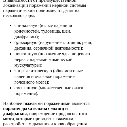
В зависимости от преимущественной
локализации поражений нервной системы
паралитический полиомиелит делят на
несколько форм:
спинальную (вялые параличи
конечностей, туловища, шеи,
диафрагмы);
бульварную (нарушение глотания, речи,
дыхания, сердечной деятельности);
понтинную (поражение ядра лицевого
нерва с парезами мимической
мускулатуры);
энцефалитическую (общемозговые
явления и очаговое поражение
головного мозга);
смешанную (множественные очаги
поражения).
Наиболее тяжелыми поражениями являются
паралич дыхательных мышц и
диафрагмы
, повреждение продолговатого
мозга, которые приводят к тяжелым
расстройствам дыхания и кровообращения.