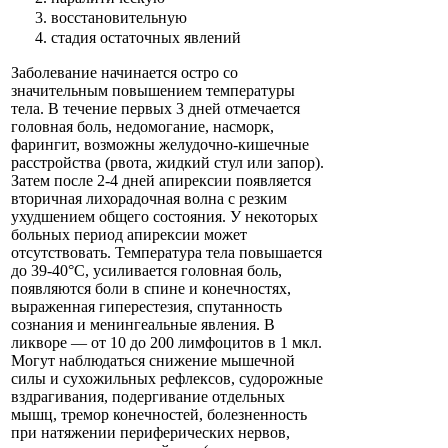
восстановительную
стадия остаточных явлений
Заболевание начинается остро со
значительным повышением температуры
тела. В течение первых 3 дней отмечается
головная боль, недомогание, насморк,
фарингит, возможны желудочно-кишечные
расстройства (рвота, жидкий стул или запор).
Затем после 2-4 дней апирексии появляется
вторичная лихорадочная волна с резким
ухудшением общего состояния. У некоторых
больных период апирексии может
отсутствовать. Температура тела повышается
до 39-40°С, усиливается головная боль,
появляются боли в спине и конечностях,
выраженная гиперестезия, спутанность
сознания и менингеальные явления. В
ликворе — от 10 до 200 лимфоцитов в 1 мкл.
Могут наблюдаться снижение мышечной
силы и сухожильных рефлексов, судорожные
вздрагивания, подергивание отдельных
мышц, тремор конечностей, болезненность
при натяжении периферических нервов,