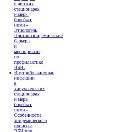
в детских
стационарах
и меры
борьбы с
ними -
Этиология.
Противоэпидемические
барьеры
и
мероприятия
по
профилактике
ВБИ.
Внутрибольничные
инфекции
в
хирургических
стационарах
и меры
борьбы с
ними -
Особенности
эпидемического
процесса
ВБИ при