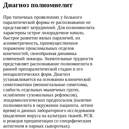
Диагноз полиомиелит
При типичных проявлениях у больного
паралитической формы ее распознавание не
представляет затруднений. Для полиомиелита
характерны острое лихорадочное начало,
быстрое развитие вялых параличей, их
асимметричность, преимущественное
поражение проксимальных отделов
конечностей, своеобразная динамика
изменений ликвора. Значительные трудности
представляет распознавание полиомиелита в
ранней препаралитической стадии и его
непаралитических форм. Диагноз
устанавливается на основании клинической
симптоматики (менингеальные симптомы,
слабость отдельных мышечных групп,
ослабление сухожильных рефлексов),
эпидемиологических предпосылок (наличие
полиомиелита в окружении пациента, летнее
время) и данных лабораторного исследования
(выделение вируса на культурах тканей, РСК
и реакция преципитации со специфическим
антигеном в парных сыворотках).