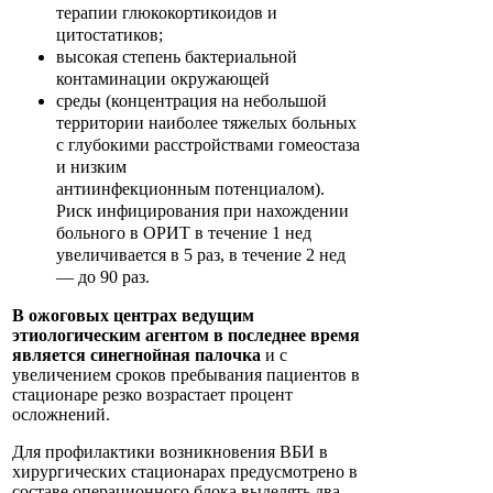
терапии глюкокортикоидов и
цитостатиков;
высокая степень бактериальной
контаминации окружающей
среды (концентрация на небольшой
территории наиболее тяжелых больных
с глубокими расстройствами гомеостаза
и низким
антиинфекционным
потенциалом).
Риск инфицирования при нахождении
больного в ОРИТ в течение 1 нед
увеличивается в 5 раз, в течение 2 нед
— до 90 раз.
В ожоговых центрах ведущим
этиологическим агентом в последнее время
является синегнойная палочка
и с
увеличением сроков пребывания пациентов в
стационаре резко возрастает процент
осложнений.
Для профилактики возникновения ВБИ в
хирургических стационарах предусмотрено в
составе операционного блока выделять два