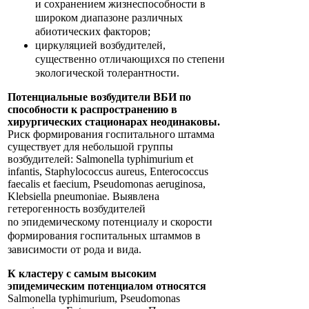
и сохранением жизнеспособности в
широком диапазоне различных
абиотических факторов;
циркуляцией возбудителей,
существенно отличающихся по степени
экологической толерантности.
Потенциальные возбудители ВБИ по
способности к распространению в
хирургических стационарах неодинаковы.
Риск формирования госпитального штамма
существует для небольшой группы
возбудителей: Salmonella typhimurium et
infantis, Staphylococcus aureus, Enterococcus
faecalis et faecium, Pseudomonas aeruginosa,
Klebsiella pneumoniae. Выявлена
гетерогенность возбудителей
no
эпидемическому потенциалу и скорости
формирования госпитальных штаммов в
зависимости от рода и вида.
К кластеру с самым высоким
эпидемическим потенциалом относятся
Salmonella typhimurium, Pseudomonas