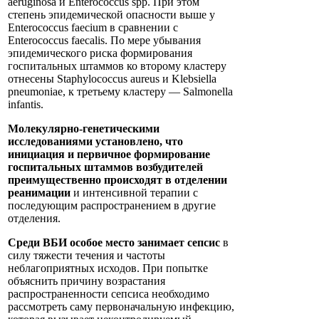
aeruginosa и Enterococcus spp. При этом
степень эпидемической опасности выше у
Enterococcus faecium в сравнении с
Enterococcus faecalis. По мере убывания
эпидемического риска формирования
госпитальных штаммов ко второму кластеру
отнесены Staphylococcus aureus и Klebsiella
pneumoniae, к третьему кластеру — Salmonella
infantis.
Молекулярно-генетическими
исследованиями установлено, что
инициация и первичное формирование
госпитальных штаммов возбудителей
преимущественно происходят в отделении
реанимации
и интенсивной терапии с
последующим распространением в другие
отделения.
Среди ВБИ особое место занимает сепсис
в
силу тяжести течения и частоты
неблагоприятных исходов. При попытке
объяснить причину возрастания
распространенности сепсиса необходимо
рассмотреть саму первоначальную инфекцию,