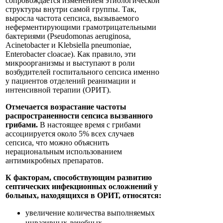
сопровождается изменением этиологической
структуры внутри самой группы. Так,
выросла частота сепсиса, вызываемого
неферментирующими грамотрицательными
бактериями (Pseudomonas aeruginosa,
Acinetobacter и Klebsiella pneumoniae,
Enterobacter cloacae). Как правило, эти
микроорганизмы и выступают в роли
возбудителей госпитального сепсиса именно
у пациентов отделений реанимации и
интенсивной терапии (ОРИТ).
Отмечается возрастание частоты
распространенности сепсиса вызванного
грибами.
В настоящее время с грибами
ассоциируется около 5% всех случаев
сепсиса, что можно объяснить
нерациональным использованием
антимикробных препаратов.
К факторам, способствующим развитию
септических инфекционных осложнений у
больных, находящихся в ОРИТ, относятся:
увеличение количества выполняемых
инвазивных лечебных