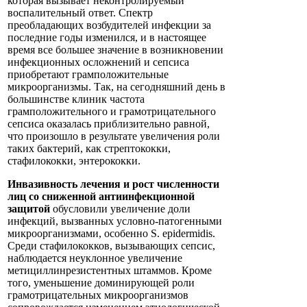
которая вызывает неконтролируемый
воспалительный ответ. Спектр
преобладающих возбудителей инфекции за
последние годы изменился, и в настоящее
время все большее значение в возникновении
инфекционных осложнений и сепсиса
приобретают грамположительные
микроорганизмы. Так, на сегодняшний день в
большинстве клиник частота
грамположительного и грамотрицательного
сепсиса оказалась приблизительно равной,
что произошло в результате увеличения роли
таких бактерий, как стрептококки,
стафилококки, энтерококки.
Инвазивность лечения и рост численности
лиц со сниженной антиинфекционной
защитой
обусловили увеличение доли
инфекций, вызванных условно-патогенными
микроорганизмами, особенно S. epidermidis.
Среди стафилококков, вызывающих сепсис,
наблюдается неуклонное увеличение
метициллинрезистентных штаммов. Кроме
того, уменьшение доминирующей роли
грамотрицательных микроорганизмов