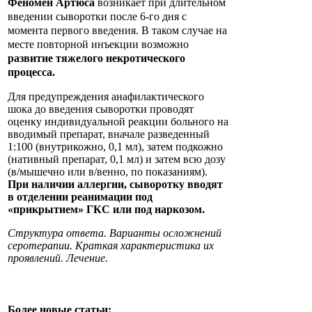
Феномен Артюса
возникает при длительном
введении сыворотки после 6-го дня с
момента первого введения. В таком случае на
месте повторной инъекции возможно
развитие тяжелого некротического
процесса.
Для предупреждения анафилактического
шока до введения сыворотки проводят
оценку индивидуальной реакции больного на
вводимый препарат, вначале разведенный
1:100 (внутрикожно, 0,1 мл), затем подкожно
(нативный препарат, 0,1 мл) и затем всю дозу
(в/мышечно или в/венно, по показаниям).
При наличии аллергии, сыворотку вводят
в отделении реанимации под
«прикрытием» ГКС или под наркозом.
Структура ответа. Варианты осложнений
серотерапии. Краткая характеристика их
проявлений. Лечение.
Более новые статьи: