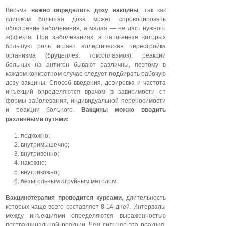
Весьма
важно определить дозу вакцины
, так как
слишком большая доза может спровоцировать
обострение заболевания, а малая — не даст нужного
эффекта. При заболеваниях, в патогенезе которых
большую роль играет аллергическая перестройка
организма (бруцеллез, токсоплазмоз), реакции
больных на антиген бывают различны, поэтому в
каждом конкретном случае следует подбирать рабочую
дозу вакцины. Способ введения, дозировка и частота
инъекций определяются врачом в зависимости от
формы заболевания, индивидуальной переносимости
и реакции больного.
Вакцины можно вводить
различными путями:
подкожно;
внутримышечно;
внутривенно;
накожно;
внутрикожно;
безыгольным струйным методом;
Вакцинотерапия проводится курсами
, длительность
которых чаще всего составляет 8-14 дней. Интервалы
между инъекциями определяются выраженностью
поствакцинальной реакции. Чем сильнее эта реакция,