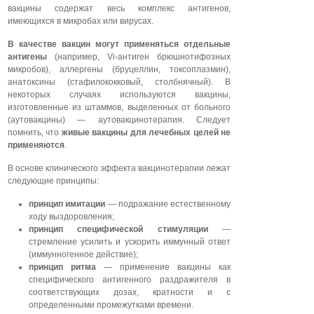
вакцины содержат весь комплекс антигенов,
имеющихся в микробах или вирусах.
В качестве вакцин могут применяться отдельные
антигены
(например, Vi-антиген брюшнотифозных
микробов), аллергены (бруцеллин, токсоплазмин),
анатоксины (стафилококковый, столбнячный). В
некоторых случаях используются вакцины,
изготовленные из штаммов, выделенных от больного
(аутовакцины) — аутовакцинотерапия. Следует
помнить, что
живые вакцины для лечебных целей не
применяются
.
В основе клинического эффекта вакцинотерапии лежат
следующие принципы:
принцип имитации
— подражание естественному
ходу выздоровления;
принцип специфической стимуляции
—
стремление усилить и ускорить иммунный ответ
(иммунногенное действие);
принцип ритма
— применение вакцины как
специфического антигенного раздражителя в
соответствующих дозах, кратности и с
определенными промежутками времени.