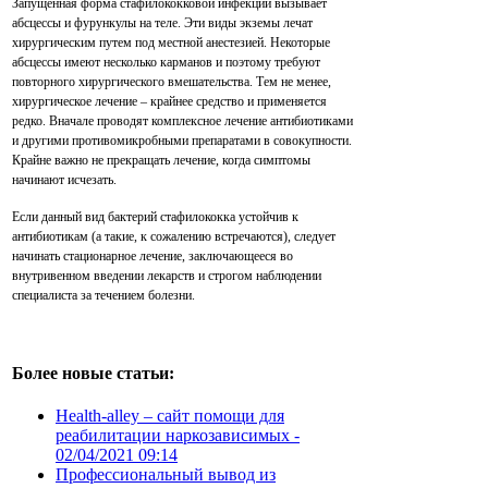
Запущенная форма стафилококковой инфекции вызывает
абсцессы и фурункулы на теле. Эти виды экземы лечат
хирургическим путем под местной анестезией. Некоторые
абсцессы имеют несколько карманов и поэтому требуют
повторного хирургического вмешательства. Тем не менее,
хирургическое лечение – крайнее средство и применяется
редко. Вначале проводят комплексное лечение антибиотиками
и другими противомикробными препаратами в совокупности.
Крайне важно не прекращать лечение, когда симптомы
начинают исчезать.
Если данный вид бактерий стафилококка устойчив к
антибиотикам (а такие, к сожалению встречаются), следует
начинать стационарное лечение, заключающееся во
внутривенном введении лекарств и строгом наблюдении
специалиста за течением болезни.
Более новые статьи:
Health-alley – сайт помощи для
реабилитации наркозависимых -
02/04/2021 09:14
Профессиональный вывод из