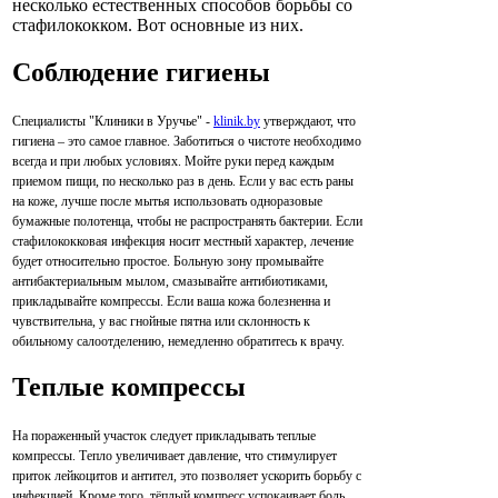
несколько естественных способов борьбы со
стафилококком. Вот основные из них.
Соблюдение гигиены
Специалисты "Клиники в Уручье" -
klinik.by
утверждают, что
гигиена – это самое главное. Заботиться о чистоте необходимо
всегда и при любых условиях. Мойте руки перед каждым
приемом пищи, по несколько раз в день. Если у вас есть раны
на коже, лучше после мытья использовать одноразовые
бумажные полотенца, чтобы не распространять бактерии. Если
стафилококковая инфекция носит местный характер, лечение
будет относительно простое. Больную зону промывайте
антибактериальным мылом, смазывайте антибиотиками,
прикладывайте компрессы. Если ваша кожа болезненна и
чувствительна, у вас гнойные пятна или склонность к
обильному салоотделению, немедленно обратитесь к врачу.
Теплые компрессы
На пораженный участок следует прикладывать теплые
компрессы. Тепло увеличивает давление, что стимулирует
приток лейкоцитов и антител, это позволяет ускорить борьбу с
инфекцией. Кроме того, тёплый компресс успокаивает боль.