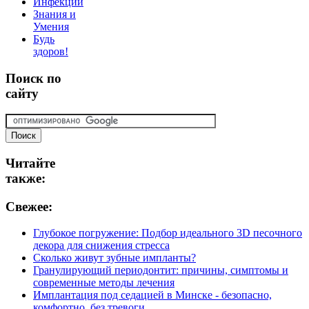
Инфекции
Знания и
Умения
Будь
здоров!
Поиск
по
сайту
Читайте
также:
Свежее:
Глубокое погружение: Подбор идеального 3D песочного
декора для снижения стресса
Сколько живут зубные импланты?
Гранулирующий периодонтит: причины, симптомы и
современные методы лечения
Имплантация под седацией в Минске - безопасно,
комфортно, без тревоги