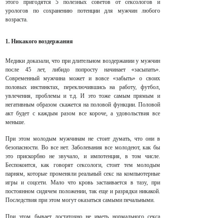
этого пригодятся 5 полезных советов от сексологов и
урологов по сохранению потенции для мужчин любого
возраста.
1. Никакого воздержания
Медики доказали, что при длительном воздержании у мужчин
после 45 лет, либидо попросту начинает «засыпать».
Современный мужчина может и вовсе «забыть» о своих
половых инстинктах, переключившись на работу, футбол,
увлечения, проблемы и т.д. И это тоже самым прямым и
негативным образом скажется на половой функции. Половой
акт будет с каждым разом все короче, а удовольствия все
меньше.
При этом молодым мужчинам не стоит думать, что они в
безопасности. Во все нет. Заболевания все молодеют, как бы
это прискорбно не звучало, и импотенция, в том числе.
Беспокоится, как говорят сексологи, стоит тем молодым
парням, которые променяли реальный секс на компьютерные
игры и соцсети. Мало что кровь застаивается в тазу, при
постоянном сидячем положении, так еще и разрядки никакой.
Последствия при этом могут оказаться самыми печальными.
При этом бывает достаточно не иметь нормального секса