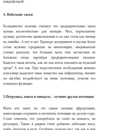
микрофлорой.
4. Побольше ласки
Большинство мужчин считают, что предварительные ласки
нужны исключительно для женщин. Мол, нормальному
мужику достаточно прикосновения и он уже готов как пионер
на линейке. А вот и нет. Проведя эксперимент и изучив более
сотни мужчин страдавших на импотенцию, американские
ученые доказали, что большая часть этих несчастных не
баловали своих партнёрш предварительными ласками.
Кажется такая мелочь, как же она могла повлиять на мужской
орган? А вот как. При недостаточном возбуждении женское
влагалище выделяет такое вещество как нейропептид, именно
он пагубно воздействует на пенис мужчины, угнетая его
основную функцию.
5.Петрушка, кинза и миндаль – лучшие друзья потенции
Мало кто знает, но это самые сильные афродезиаки,
помогающие сохранить и увеличить потенцию на долгие годы.
Стоит отметить, что употреблять их стоит по немного, но
регулярно. Также в рацион стоит добавить побольше мяса,
рыбы, фруктов и меда. Особенно полезен мед, так как в нем