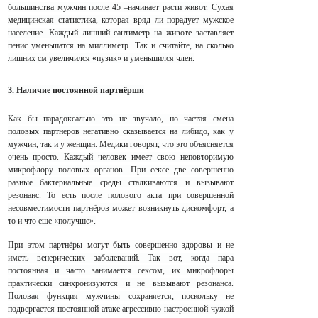
большинства мужчин после 45 –начинает расти живот. Сухая
медицинская статистика, которая вряд ли порадует мужское
население. Каждый лишний сантиметр на животе заставляет
пенис уменьшатся на миллиметр. Так и считайте, на сколько
лишних см увеличился «пузик» и уменьшился член.
3. Наличие постоянной партнёрши
Как бы парадоксально это не звучало, но частая смена
половых партнеров негативно сказывается на либидо, как у
мужчин, так и у женщин. Медики говорят, что это объясняется
очень просто. Каждый человек имеет свою неповторимую
микрофлору половых органов. При сексе две совершенно
разные бактериальные среды сталкиваются и вызывают
резонанс. То есть после полового акта при совершенной
несовместимости партнёров может возникнуть дискомфорт, а
то и что еще «получше».
При этом партнёры могут быть совершенно здоровы и не
иметь венерических заболеваний. Так вот, когда пара
постоянная и часто занимается сексом, их микрофлоры
практически синхронизуются и не вызывают резонанса.
Половая функция мужчины сохраняется, поскольку не
подвергается постоянной атаке агрессивно настроенной чужой