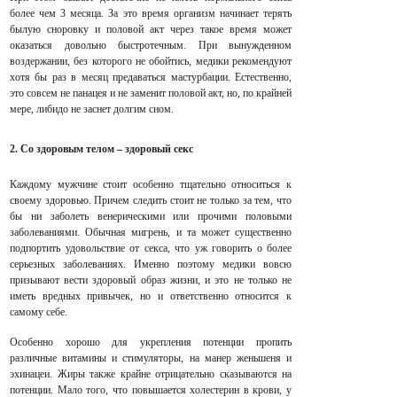
более чем 3 месяца. За это время организм начинает терять
былую сноровку и половой акт через такое время может
оказаться довольно быстротечным. При вынужденном
воздержании, без которого не обойтись, медики рекомендуют
хотя бы раз в месяц предаваться мастурбации. Естественно,
это совсем не панацея и не заменит половой акт, но, по крайней
мере, либидо не заснет долгим сном.
2. Со здоровым телом – здоровый секс
Каждому мужчине стоит особенно тщательно относиться к
своему здоровью. Причем следить стоит не только за тем, что
бы ни заболеть венерическими или прочими половыми
заболеваниями. Обычная мигрень, и та может существенно
подпортить удовольствие от секса, что уж говорить о более
серьезных заболеваниях. Именно поэтому медики вовсю
призывают вести здоровый образ жизни, и это не только не
иметь вредных привычек, но и ответственно относится к
самому себе.
Особенно хорошо для укрепления потенции пропить
различные витамины и стимуляторы, на манер женьшеня и
эхинацеи. Жиры также крайне отрицательно сказываются на
потенции. Мало того, что повышается холестерин в крови, у