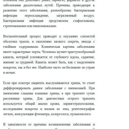
основном оно дополняет ринит, ларингит, фарингит и другие
заболевания дыхательных путей. Причины, приводящие к
развитию этого заболевания, разнообразны: бактериальная
инфекция переохлаждение, загрязненный воздух.
Бактериальная инфекция представлена стафиллокоми,
стрептококкоми или пневомкокками.
Воспалительный процесс приводит к опуханию слизистой
оболочки трахеи, и скоплению вязкого секрета, иногда с
гнойным содержимым. Клиническая картина заболевания
имеет характерные черты. Человека мучает приступообразный
кашель, который усиливается от глубокого вдоха, саднение,
жжение за грудиной. Кашель может быть, как с выделением
мокроты, так и без нее. Наиболее часто он беспокоит по утрам
и ночью.
Если при осмотре пациента выслушиваются хрипы, то стоит
дифференцировать данное заболевание с пневмонией. При
пневмонии слышны влажные хрипы, а при трахеите сухие
рассеянные хрипы. Для диагностики острого трахеита
используется общий анализ крови, ларинготрахеоскопия,
исследование мокроты и мазков из зева, рентгенография
легких, консультация фтизиатра, аллерголога, пульмонолога.
В зависимости от причины возникновения заболевания и