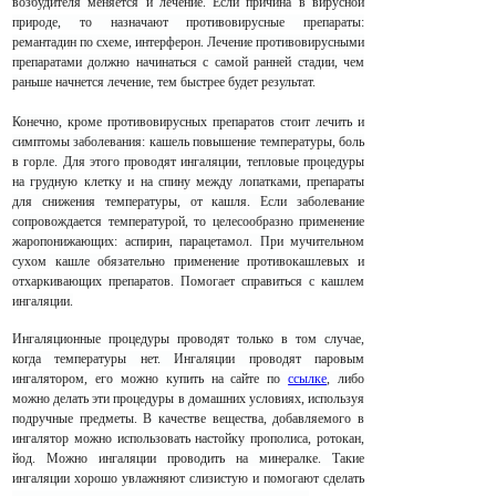
возбудителя меняется и лечение. Если причина в вирусной
природе, то назначают противовирусные препараты:
ремантадин по схеме, интерферон. Лечение противовирусными
препаратами должно начинаться с самой ранней стадии, чем
раньше начнется лечение, тем быстрее будет результат.
Конечно, кроме противовирусных препаратов стоит лечить и
симптомы заболевания: кашель повышение температуры, боль
в горле. Для этого проводят
ингаляции,
тепловые процедуры
на грудную клетку и на спину между лопатками, препараты
для снижения температуры, от кашля.
Если заболевание
сопровождается температурой, то целесообразно применение
жаропонижающих: аспирин, парацетамол. При мучительном
сухом кашле обязательно применение противокашлевых и
отхаркивающих препаратов. Помогает справиться с кашлем
ингаляции.
Ингаляционные процедуры проводят только в том случае,
когда температуры нет. Ингаляции проводят паровым
ингалятором, его
можно купить на сайте по
ссылке
,
либо
можно делать эти процедуры в домашних условиях, используя
подручные предметы.
В качестве вещества, добавляемого в
ингалятор можно использовать настойку прополиса, ротокан,
йод. Можно ингаляции проводить на минералке. Такие
ингаляции хорошо увлажняют слизистую и помогают сделать