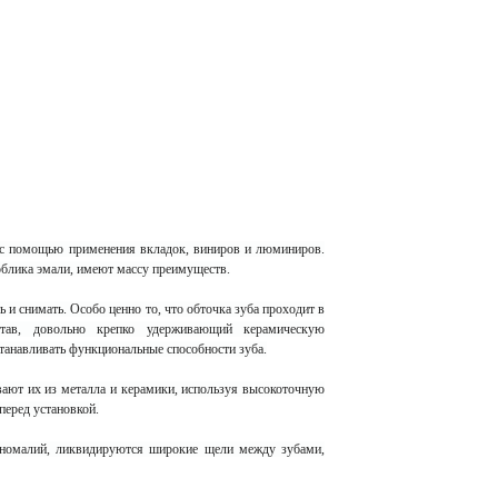
 с помощью применения вкладок, виниров и люминиров.
облика эмали, имеют массу преимуществ.
 и снимать. Особо ценно то, что обточка зуба проходит в
тав, довольно крепко удерживающий керамическую
станавливать функциональные способности зуба.
вают их из металла и керамики, используя высокоточную
перед установкой.
 аномалий, ликвидируются широкие щели между зубами,