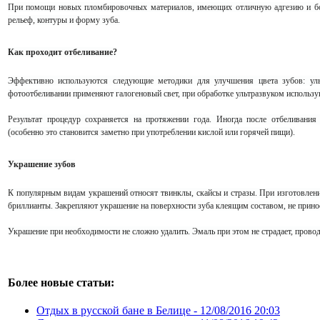
При помощи новых пломбировочных материалов, имеющих отличную адгезию и бол
рельеф, контуры и форму зуба.
Как проходит отбеливание?
Эффективно используются следующие методики для улучшения цвета зубов: ульт
фотоотбеливании применяют галогеновый свет, при обработке ультразвуком использ
Результат процедур сохраняется на протяжении года. Иногда после отбеливания
(особенно это становится заметно при употреблении кислой или горячей пищи).
Украшение зубов
К популярным видам украшений относят твинклы, скайсы и стразы. При изготовлен
бриллианты. Закрепляют украшение на поверхности зуба клеящим составом, не прин
Украшение при необходимости не сложно удалить. Эмаль при этом не страдает, прово
Более новые статьи:
Отдых в русской бане в Белице -
12/08/2016 20:03