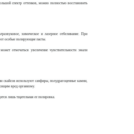
ьшой спектр оттенков, можно полностью восстановить
развуковое, химическое и лазерное отбеливание. При
уют особые полирующие пасты.
 может отмечаться увеличение чувствительности эмали
ии скайсов используют сапфиры, полудрагоценные камни,
осящим вред организму.
дится лишь тщательная ее полировка.