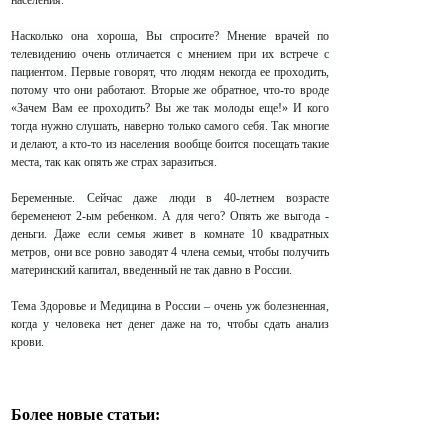
населения.
Насколько она хороша, Вы спросите? Мнение врачей по
телевидению очень отличается с мнением при их встрече с
пациентом. Первые говорят, что людям некогда ее проходить,
потому что они работают. Вторые же обратное, что-то вроде
«Зачем Вам ее проходить? Вы же так молоды еще!» И кого
тогда нужно слушать, наверно только самого себя. Так многие
и делают, а кто-то из населения вообще боится посещать такие
места, так как опять же страх заразиться.
Беременные. Сейчас даже люди в 40-летнем возрасте
беременеют 2-ым ребенком. А для чего? Опять же выгода -
деньги. Даже если семья живет в комнате 10 квадратных
метров, они все ровно заводят 4 члена семьи, чтобы получить
материнский капитал, введенный не так давно в России.
Тема Здоровье и Медицина в России – очень уж болезненная,
когда у человека нет денег даже на то, чтобы сдать анализ
крови.
Более новые статьи: