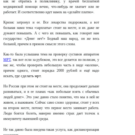
как не обратись в поликлинику, у врачей бесплатной
медицинской помощи вечно, что-нибудь не хватает или не
работает. И соответственно идет намек на «делайте платно».
Кризис затронул и ее. Все лекарства подорожали, а вот
больная нами тема «зарплаты» стоят на месте, и их даже не
думают повышать. А с чего их повышать, как говорит нам
государство: «Денег нет!» Бедный наш народ, он же весь
больной, причем в прямом смысле этого слова.
Как-то была услышана тема на проверку суставов аппаратом
МРТ
, так вот если за рубежом, это все делается по полисам, у
нас же, чтобы проверить небольшую часть в виде «колена»,
причем одного, стоит порядка 2000 рублей и ещё надо
где сделать мрт.
искать,
Но Россия при этом не стоит на месте, она продолжает дальше
развиваться, и в ее планах «как побольше взять с обычных
людей денег». Это уже давно стало понятно, что мы в ней не
живем, а выживаем. Сейчас само слово здоровье, стоит у всех
на втором месте, потому что первое место занимает работа.
Люди боятся болеть, наверно именно страх дает толчок к
иммунитету нынешней среды.
Не так давно была введена такая услуга, как диспансеризация