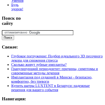
Умения
Будь
здоров!
Поиск
по
сайту
Свежее:
Глубокое погружение: Подбор идеального 3D песочного
декора для снижения стресса
Сколько живут зубные импланты?
Гранулирующий периодонтит: причины, симптомы и
современные методы лечения
Имплантация под седацией в Минске - безопасно,
комфортно, без тревоги
Купить шатры LUXTENT в Беларуси: надежные
решения для вашего события
Навигация: