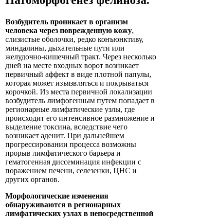
Возбудитель проникает в организм
человека через поврежденную кожу
,
слизистые оболочки, редко конъюнктиву,
миндалины, дыхательные пути или
желудочно-кишечный тракт. Через несколько
дней на месте входных ворот возникает
первичный аффект в виде плотной папулы,
которая может изъязвляться и покрываться
корочкой. Из места первичной локализации
возбудитель лимфогенным путем попадает в
регионарные лимфатические узлы, где
происходит его интенсивное размножение и
выделение токсина, вследствие чего
возникает аденит. При дальнейшем
прогрессировании процесса возможны
прорыв лимфатического барьера и
гематогенная диссеминация инфекции с
поражением печени, селезенки, ЦНС и
других органов.
Морфологические изменения
обнаруживаются в регионарных
лимфатических узлах в непосредственной