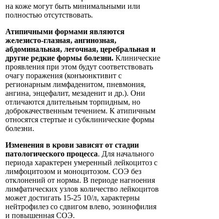
на коже могут быть минимальными или
полностью отсутствовать.
Атипичными формами являются
железисто-глазная, ангинозная,
абдоминальная, легочная, церебральная и
другие редкие формы болезни.
Клинические
проявления при этом будут соответствовать
очагу поражения (конъюнктивит с
регионарным лимфаденитом, пневмония,
ангина, энцефалит, мезаденит и др.). Они
отличаются длительным торпидным, но
доброкачественным течением. К атипичным
относятся стертые и субклинические формы
болезни.
Изменения в крови зависят от стадии
патологического процесса
. Для начального
периода характерен умеренный лейкоцитоз с
лимфоцитозом и моноцитозом. СОЭ без
отклонений от нормы. В периоде нагноения
лимфатических узлов количество лейкоцитов
может достигать 15-25 10/л, характерны
нейтрофилез со сдвигом влево, эозинофилия
и повышенная СОЭ.