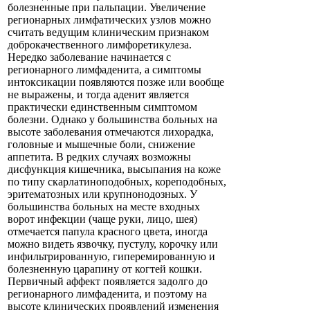
болезненные при пальпации. Увеличение
регионарных лимфатических узлов можно
считать ведущим клиническим признаком
доброкачественного лимфоретикулеза.
Нередко заболевание начинается с
регионарного лимфаденита, а симптомы
интоксикации появляются позже или вообще
не выражены, и тогда аденит является
практически единственным симптомом
болезни. Однако у большинства больных на
высоте заболевания отмечаются лихорадка,
головные и мышечные боли, снижение
аппетита. В редких случаях возможны
дисфункция кишечника, высыпания на коже
по типу скарлатиноподобных, кореподобных,
эритематозных или крупнонодозных. У
большинства больных на месте входных
ворот инфекции (чаще руки, лицо, шея)
отмечается папула красного цвета, иногда
можно видеть язвочку, пустулу, корочку или
инфильтрированную, гиперемированную и
болезненную царапину от когтей кошки.
Первичный аффект появляется задолго до
регионарного лимфаденита, и поэтому на
высоте клинических проявлений изменения