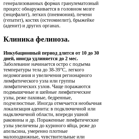
генерализованных формах гранулематозный
процесс обнаруживается в головном мозге
(энцефалит), легких (пневмония), печени
(гепатит), костях (остеомиелит), брыжейке
(аденит) и других органах.
Клиника
фелиноза
.
Инкубационный период длится от 10 до 30
дней, иногда удлиняется до 2 мес.
Заболевание начинается остро с подъема
температуры тела до 38-39°С, легкого
недомогания и увеличения регионарного
лимфатического узла или группы
лимфатических узлов. Чаще поражаются
подмышечные и шейные лимфатические
узлы, реже паховые, бедренные,
подчелюстные. Иногда отмечается необычная
локализация аденита: в подключичной или
надключичной области, впереди ушной
раковины и др. Пораженные лимфатические
узлы увеличены до куриного яйца, реже до
апельсина, умеренно плотные
малоподвижные, чувствительные или