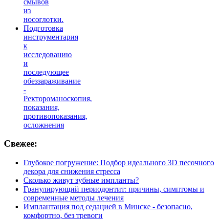
смывов
из
носоглотки.
Подготовка
инструментария
к
исследованию
и
последующее
обеззараживание
-
Ректороманоскопия,
показания,
противопоказания,
осложнения
Свежее:
Глубокое погружение: Подбор идеального 3D песочного
декора для снижения стресса
Сколько живут зубные импланты?
Гранулирующий периодонтит: причины, симптомы и
современные методы лечения
Имплантация под седацией в Минске - безопасно,
комфортно, без тревоги