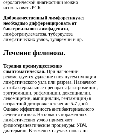
серологической диагностики можно
использовать РСК.
Доброкачественный лимфоретикулез
необходимо дифференцировать от
бактериального лимфаденита
,
лимфогранулематоза, туберкулеза
лимфатических узлов, туляремии и др.
Лечение
фелиноза
.
Терапия преимущественно
симптоматическая.
При нагноении
рекомендуется удаление гноя путем пункции
лимфатического узла или разреза. Назначают
антибактериальные препараты (азитромицин,
эритромицин, рифампицин, доксициклин,
левомицетин, ампициллин, гентамицин) в
возрастной дозировке в течение 5-7 дней.
Однако эффективность антибактериального
лечения низкая. На область пораженных
лимфатических узлов применяют
физиотерапевтические процедуры: УВЧ,
диатермию. В тяжелых случаях показаны