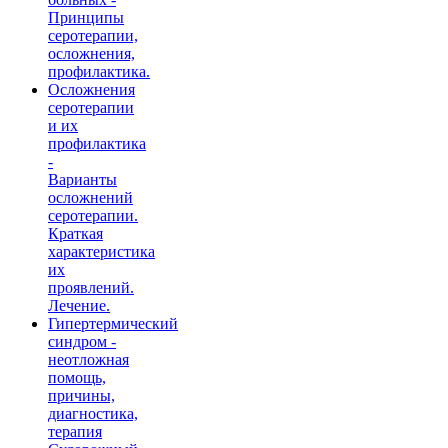
Принципы
серотерапии,
осложнения,
профилактика.
Осложнения
серотерапии
и их
профилактика
-
Варианты
осложнений
серотерапии.
Краткая
характеристика
их
проявлений.
Лечение.
Гипертермический
синдром -
неотложная
помощь,
причины,
диагностика,
терапия