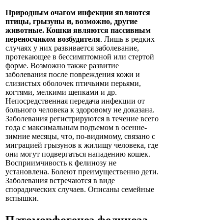
Природным очагом инфекции являются
птицы, грызуны и, возможно, другие
животные. Кошки являются пассивным
переносчиком возбудителя
. Лишь в редких
случаях у них развивается заболевание,
протекающее в бессимптомной или стертой
форме. Возможно также развитие
заболевания после повреждения кожи и
слизистых оболочек птичьими перьями,
когтями, мелкими щепками и др.
Непосредственная передача инфекции от
больного человека к здоровому не доказана.
Заболевания регистрируются в течение всего
года с максимальным подъемом в осенне-
зимние месяцы, что, по-видимому, связано с
миграцией грызунов к жилищу человека, где
они могут подвергаться нападению кошек.
Восприимчивость к фелинозу не
установлена. Болеют преимущественно дети.
Заболевания встречаются в виде
спорадических случаев. Описаны семейные
вспышки.
Патоморфогенез
фелиноза
.