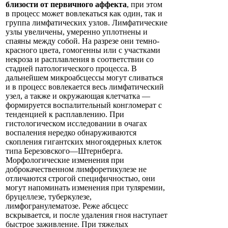
близости от первичного аффекта
, при этом
в процесс может вовлекаться как один, так и
группа лимфатических узлов. Лимфатические
узлы увеличены, умеренно уплотнены и
спаяны между собой. На разрезе они темно-
красного цвета, гомогенны или с участками
некроза и расплавления в соответствии со
стадией патологического процесса. В
дальнейшем микроабсцессы могут сливаться
и в процесс вовлекается весь лимфатический
узел, а также и окружающая клетчатка —
формируется воспалительный конгломерат с
тенденцией к расплавлению. При
гистологическом исследовании в очагах
воспаления нередко обнаруживаются
скопления гигантских многоядерных клеток
типа Березовского—Штернберга.
Морфологические изменения при
доброкачественном лимфоретикулезе не
отличаются строгой специфичностью, они
могут напоминать изменения при туляремии,
бруцеллезе, туберкулезе,
лимфогранулематозе. Реже абсцесс
вскрывается, и после удаления гноя наступает
быстрое заживление. При тяжелых