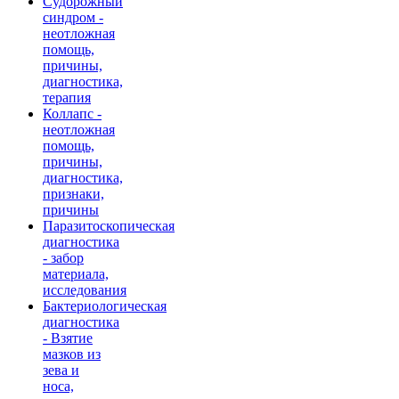
Судорожный
синдром -
неотложная
помощь,
причины,
диагностика,
терапия
Коллапс -
неотложная
помощь,
причины,
диагностика,
признаки,
причины
Паразитоскопическая
диагностика
- забор
материала,
исследования
Бактериологическая
диагностика
- Взятие
мазков из
зева и
носа,