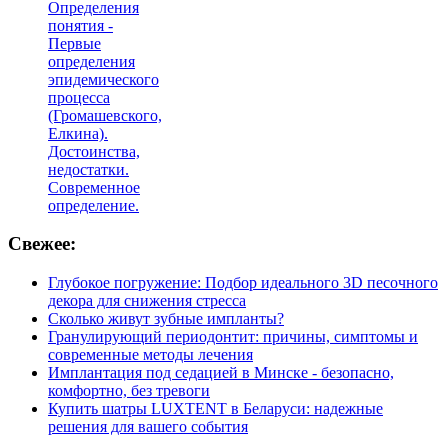
Определения
понятия -
Первые
определения
эпидемического
процесса
(Громашевского,
Елкина).
Достоинства,
недостатки.
Современное
определение.
Свежее:
Глубокое погружение: Подбор идеального 3D песочного
декора для снижения стресса
Сколько живут зубные импланты?
Гранулирующий периодонтит: причины, симптомы и
современные методы лечения
Имплантация под седацией в Минске - безопасно,
комфортно, без тревоги
Купить шатры LUXTENT в Беларуси: надежные
решения для вашего события