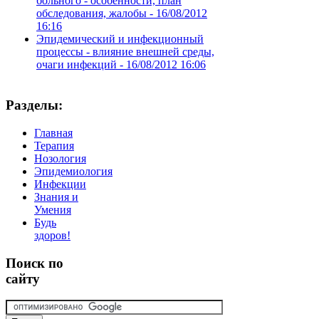
больного - особенности, план
обследования, жалобы -
16/08/2012
16:16
Эпидемический и инфекционный
процессы - влияние внешней среды,
очаги инфекций -
16/08/2012 16:06
Разделы:
Главная
Терапия
Нозология
Эпидемиология
Инфекции
Знания и
Умения
Будь
здоров!
Поиск
по
сайту