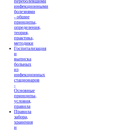
переболевшими
инфекционными
болезнями
- общие
принципы,
определения,
теория,
практика,
методики
Госпитализация
и
выписка
больных
из
инфекционных
стационаров
-
Основные
принципы,
условия,
правила
Правила
забора,
хранения
и