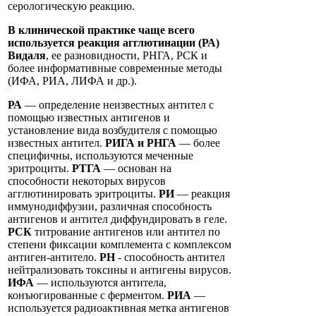
серологическую реакцию.
В клинической практике чаще всего
используется реакция агглютинации (РА)
Видаля
, ее разновидности, РНГА, РСК и
более информативные современные методы
(ИФА, РИА, ЛИФА и др.).
РА
— определение неизвестных антител с
помощью известных антигенов и
установление вида возбудителя с помощью
известных антител.
РИГА и РНГА
— более
специфичны, используются меченные
эритроциты.
РТГА
— основан на
способности некоторых вирусов
агглютинировать эритроциты.
РИ
— реакция
иммунодиффузии, различная способность
антигенов и антител диффундировать в геле.
РСК
титрование антигенов или антител по
степени фиксации комплемента с комплексом
антиген-антитело.
PH
- способность антител
нейтрализовать токсины и антигены вирусов.
ИФА
— используются антитела,
конъюгированные с ферментом.
РИА
—
используется радиоактивная метка антигенов