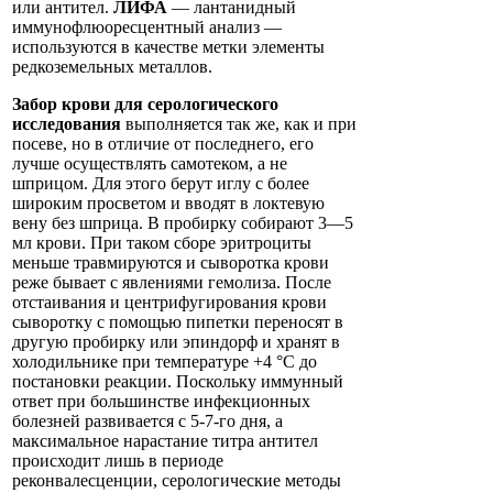
или антител.
ЛИФА
— лантанидный
иммунофлюоресцентный анализ —
используются в качестве метки элементы
редкоземельных металлов.
Забор крови для серологического
исследования
выполняется так же, как и при
посеве, но в отличие от последнего, его
лучше осуществлять самотеком, а не
шприцом. Для этого берут иглу с более
широким просветом и вводят в локтевую
вену без шприца. В пробирку собирают 3—5
мл крови. При таком сборе эритроциты
меньше травмируются и сыворотка крови
реже бывает с явлениями гемолиза. После
отстаивания и центрифугирования крови
сыворотку с помощью пипетки переносят в
другую пробирку или эпиндорф и хранят в
холодильнике при температуре +4 °С до
постановки реакции. Поскольку иммунный
ответ при большинстве инфекционных
болезней развивается с 5-7-го дня, а
максимальное нарастание титра антител
происходит лишь в периоде
реконвалесценции, серологические методы