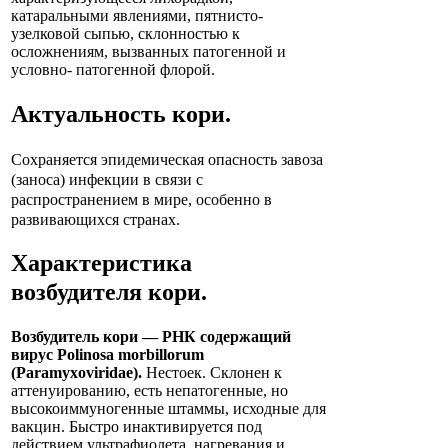
катаральными явлениями, пятнисто-
узелковой сыпью, склонностью к
осложнениям, вызванных патогенной и
условно- патогенной флорой.
Актуальность
кори
.
Сохраняется эпидемическая опасность завоза
(заноса) инфекции в связи с
распространением в мире, особенно в
развивающихся странах.
Характеристика
возбудителя
кори
.
Возбудитель кори — РНК содержащий
вирус Polinosa morbillorum
(Paramyxoviridae).
Нестоек. Склонен к
аттенуированию, есть непатогенные, но
высокоиммуногенные штаммы, исходные для
вакцин. Быстро инактивируется под
действием ультрафиолета, нагревания и