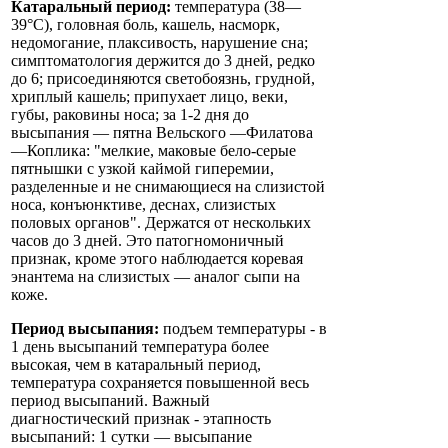
Катаральный период:
температура (38—
39°С), головная боль, кашель, насморк,
недомогание, плаксивость, нарушение сна;
симптоматология держится до 3 дней, редко
до 6; присоединяются светобоязнь, грудной,
хриплый кашель; припухает лицо, веки,
губы, раковины носа; за 1-2 дня до
высыпания — пятна Вельского —Филатова
—Коплика: "мелкие, маковые бело-серые
пятнышки с узкой каймой гиперемии,
разделенные и не снимающиеся на слизистой
носа, конъюнктиве, деснах, слизистых
половых органов". Держатся от нескольких
часов до 3 дней. Это патогномоничный
признак, кроме этого наблюдается коревая
энантема на слизистых — аналог сыпи на
коже.
Период высыпания:
подъем температуры - в
1 день высыпаний температура более
высокая, чем в катаральный период,
температура сохраняется повышенной весь
период высыпаний. Важный
диагностический признак - этапность
высыпаний: 1 сутки — высыпание