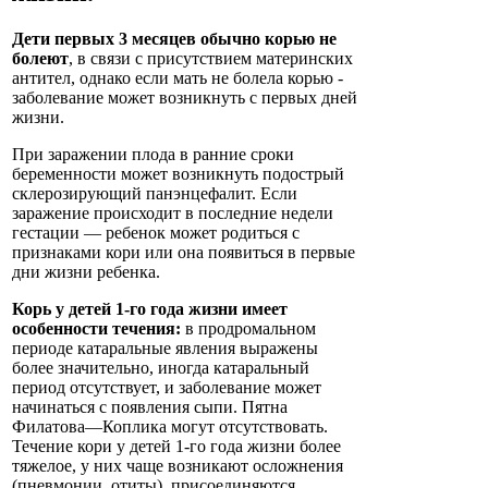
Дети первых 3 месяцев обычно корью не
болеют
, в связи с присутствием материнских
антител, однако если мать не болела корью -
заболевание может возникнуть с первых дней
жизни.
При заражении плода в ранние сроки
беременности может возникнуть подострый
склерозирующий панэнцефалит. Если
заражение происходит в последние недели
гестации — ребенок может родиться с
признаками кори или она появиться в первые
дни жизни ребенка.
Корь у детей 1-го года жизни имеет
особенности течения:
в продромальном
периоде катаральные явления выражены
более значительно, иногда катаральный
период отсутствует, и заболевание может
начинаться с появления сыпи. Пятна
Филатова—Коплика могут отсутствовать.
Течение кори у детей 1-го года жизни более
тяжелое, у них чаще возникают осложнения
(пневмонии, отиты), присоединяются