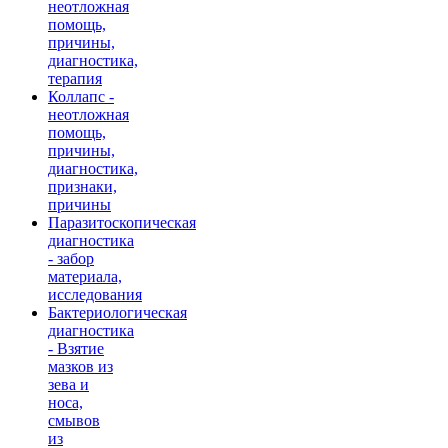
неотложная
помощь,
причины,
диагностика,
терапия
Коллапс -
неотложная
помощь,
причины,
диагностика,
признаки,
причины
Паразитоскопическая
диагностика
- забор
материала,
исследования
Бактериологическая
диагностика
- Взятие
мазков из
зева и
носа,
смывов
из