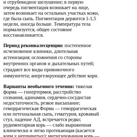
и отрубевидное шелушение; в первую
очередь пигментация возникает на лице,
затем возникает на остальных участках кожи,
где была сыпь. Пигментация держится 1-1,5
недели, иногда больше. Температура тела
нормализуется, общее состояние
восстанавливается.
Период реконвалесценции:
постепенное
исчезновение клиники,
длительная
астенизация; осложнения со стороны
внутренних органов и дыхательных путей;
страдают все виды прививочного
иммунитета; анергезирующее действие кори.
Варианты необычного течения:
тяжелая
форма — гипертермия, расстройство
сознания, адинамия, сердечно-сосудистая
недостаточность, резкое высыпание;
геморрагическая Форма — геморрагическая
или петехиальная сыпь, гематурия, кровавый
стул, падение АД, встречается редко;
рудиментарная корь — слабо выраженная
клинически и легко протекающая (касается
кори у непривитых); митигированная корь —