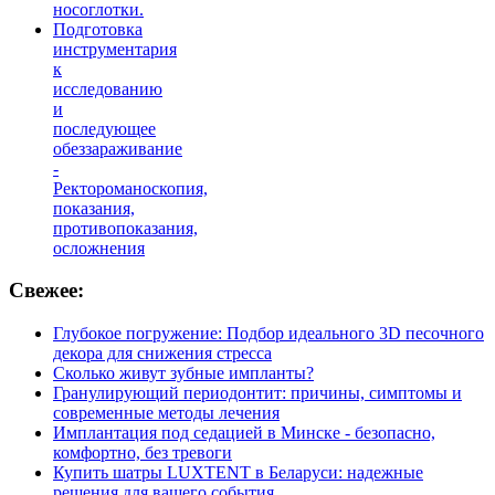
носоглотки.
Подготовка
инструментария
к
исследованию
и
последующее
обеззараживание
-
Ректороманоскопия,
показания,
противопоказания,
осложнения
Свежее:
Глубокое погружение: Подбор идеального 3D песочного
декора для снижения стресса
Сколько живут зубные импланты?
Гранулирующий периодонтит: причины, симптомы и
современные методы лечения
Имплантация под седацией в Минске - безопасно,
комфортно, без тревоги
Купить шатры LUXTENT в Беларуси: надежные
решения для вашего события