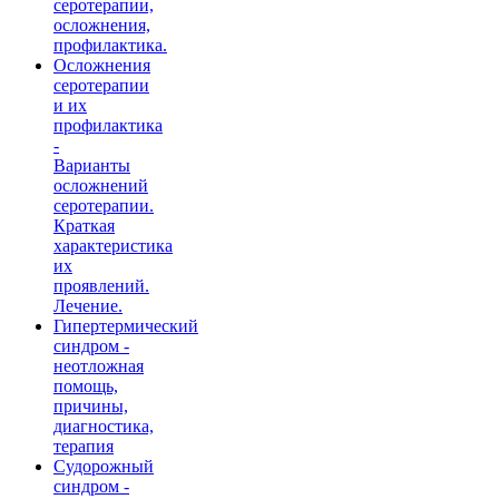
серотерапии,
осложнения,
профилактика.
Осложнения
серотерапии
и их
профилактика
-
Варианты
осложнений
серотерапии.
Краткая
характеристика
их
проявлений.
Лечение.
Гипертермический
синдром -
неотложная
помощь,
причины,
диагностика,
терапия
Судорожный
синдром -