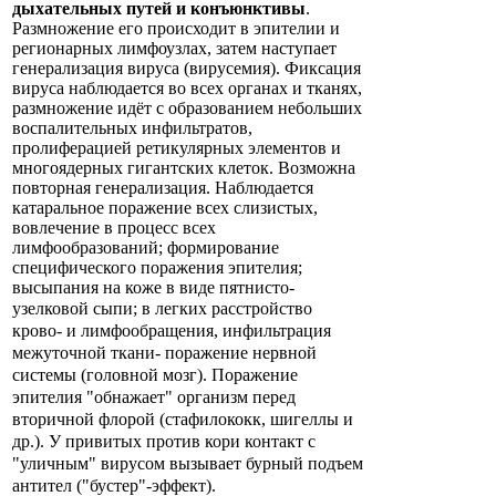
дыхательных путей и конъюнктивы
.
Размножение его происходит в эпителии и
регионарных лимфоузлах, затем наступает
генерализация вируса (вирусемия). Фиксация
вируса наблюдается во всех органах и тканях,
размножение идёт с образованием небольших
воспалительных инфильтратов,
пролиферацией ретикулярных элементов и
многоядерных гигантских клеток. Возможна
повторная генерализация. Наблюдается
катаральное поражение всех слизистых,
вовлечение в процесс всех
лимфообразований; формирование
специфического поражения эпителия;
высыпания на коже в виде пятнисто-
узелковой сыпи; в легких
расстройство
крово- и лимфообращения, инфильтрация
межуточной ткани- поражение нервной
системы (головной мозг). Поражение
эпителия "обнажает" организм перед
вторичной флорой (стафилококк, шигеллы и
др.). У привитых против кори контакт с
"уличным" вирусом вызывает бурный подъем
антител ("бустер"-эффект).