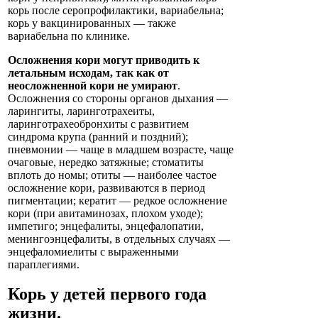
корь после серопрофилактики, вариабельна;
корь у вакцинированных — также
вариабельна по клинике.
Осложнения кори могут приводить к
летальным исходам, так как от
неосложненной кори не умирают
.
Осложнения со стороны органов дыхания —
ларингиты, ларинготрахеиты,
ларинготрахеобронхиты с развитием
синдрома крупа (ранний и поздний);
пневмонии — чаще в младшем возрасте, чаще
очаговые, нередко затяжные; стоматиты
вплоть до номы; отиты — наиболее частое
осложнение кори, развиваются в период
пигментации; кератит — редкое осложнение
кори (при авитаминозах, плохом уходе);
импетиго; энцефалиты, энцефалопатии,
менингоэнцефалиты, в отдельных случаях —
энцефаломиелиты с выраженными
параплегиями.
Корь у детей первого года
жизни.