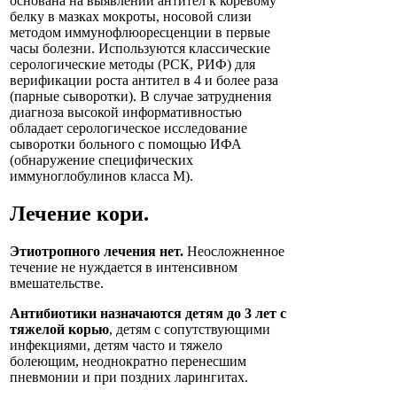
основана на выявлении антител к коревому
белку в мазках мокроты, носовой слизи
методом иммунофлюоресценции в первые
часы болезни. Используются классические
серологические методы (РСК, РИФ) для
верификации роста антител в 4 и более раза
(парные сыворотки). В случае затруднения
диагноза высокой информативностью
обладает серологическое исследование
сыворотки больного с помощью ИФА
(обнаружение специфических
иммуноглобулинов класса М).
Лечение кори.
Этиотропного лечения нет.
Неосложненное
течение не нуждается в интенсивном
вмешательстве.
Антибиотики назначаются детям до 3 лет с
тяжелой корью
, детям с сопутствующими
инфекциями, детям часто и тяжело
болеющим, неоднократно перенесшим
пневмонии и при поздних ларингитах.