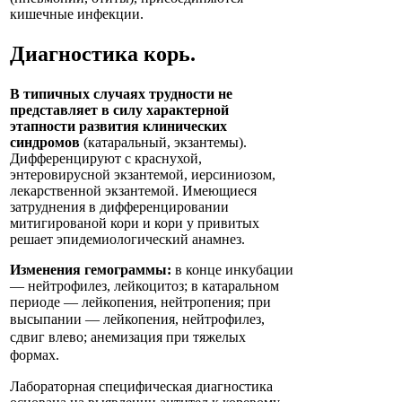
кишечные инфекции.
Диагностика
корь
.
В типичных случаях трудности не
представляет в силу характерной
этапности развития клинических
синдромов
(катаральный, экзантемы).
Дифференцируют с краснухой,
энтеровирусной экзантемой, иерсиниозом,
лекарственной экзантемой. Имеющиеся
затруднения в дифференцировании
митигированой кори и кори у привитых
решает эпидемиологический анамнез.
Изменения гемограммы:
в конце инкубации
— нейтрофилез, лейкоцитоз; в катаральном
периоде — лейкопения, нейтропения; при
высыпании
— лейкопения, нейтрофилез,
сдвиг влево; анемизация при тяжелых
формах.
Лабораторная специфическая диагностика