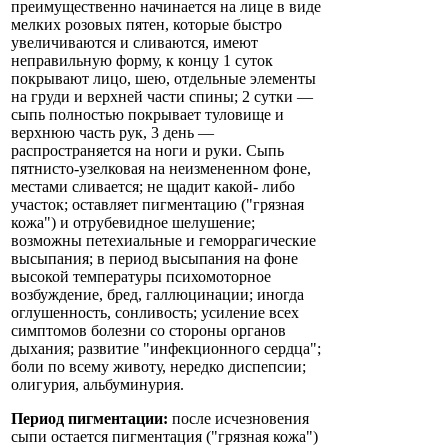
преимущественно начинается на лице в виде
мелких розовых пятен, которые быстро
увеличиваются и сливаются, имеют
неправильную форму, к концу 1 суток
покрывают лицо, шею, отдельные элементы
на груди и верхней части спины; 2 сутки —
сыпь полностью покрывает туловище и
верхнюю часть рук, 3 день —
распространяется на ноги и руки. Сыпь
пятнисто-узелковая на неизмененном фоне,
местами сливается; не щадит какой- либо
участок; оставляет пигментацию ("грязная
кожа") и отрубевидное шелушение;
возможны петехиальные и геморрагические
высыпания; в период высыпания на фоне
высокой температуры психомоторное
возбуждение, бред, галлюцинации; иногда
оглушенность, сонливость; усиление всех
симптомов болезни со стороны органов
дыхания; развитие "инфекционного сердца";
боли по всему животу, нередко диспепсии;
олигурия, альбуминурия.
Период пигментации:
после исчезновения
сыпи остается пигментация ("грязная кожа")