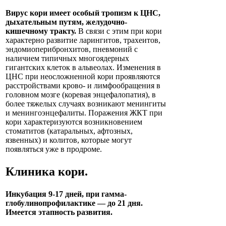
Вирус кори имеет особый тропизм к ЦНС,
дыхательным путям, желудочно-
кишечному тракту.
В связи с этим при кори
характерно развитие ларингитов, трахеитов,
эндомиоперибронхитов, пневмоний с
наличием типичных многоядерных
гигантских клеток в альвеолах. Изменения в
ЦНС при неосложненной кори проявляются
расстройствами крово- и лимфообращения в
головном мозге (коревая энцефалопатия), в
более тяжелых случаях возникают менингиты
и менингоэнцефалиты. Поражения ЖКТ при
кори характеризуются возникновением
стоматитов (катаральных, афтозных,
язвенных) и колитов, которые могут
появляться уже в продроме.
Клиника
кори
.
Инкубация 9-17 дней, при гамма-
глобулинопрофилактике — до 21 дня.
Имеется этапность развития.