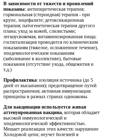
В зависимости от тяжести и проявлений
показаны
: антипиретическая терапия;
гормональная (стероидная) терапия - при
крупе, энцефалите; детоксикационная
терапия; патогенетическая терапия другого
плана; уход за кожей, слизистыми;
легкоусвояемая, витаминизированная пища;
госпитализация проводится по клиническим
показаниям (тяжелое, осложненное течение),
эпидемиологическим показаниям
(заболевание в коллективе), бытовые
показания (отсутствие ухода, общежития и
т.д.)
Профилактика
: изоляция источника (до 5
дней от высыпания); предотвращение путей
распространения; активная иммунизация:
принципы в разных странах одинаковы.
Для вакцинации используется живая
аттенуированная вакцина
, которая обладает
высокой иммунологической и
эпидемиологической эффективностью.
Мешает реализации этих качеств: нарушение
Холодовой цепи; неучет болезней в