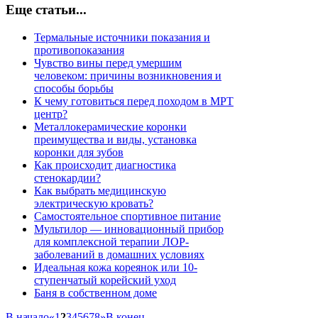
Еще статьи...
Термальные источники показания и
противопоказания
Чувство вины перед умершим
человеком: причины возникновения и
способы борьбы
К чему готовиться перед походом в МРТ
центр?
Металлокерамические коронки
преимущества и виды, установка
коронки для зубов
Как происходит диагностика
стенокардии?
Как выбрать медицинскую
электрическую кровать?
Самостоятельное спортивное питание
Мультилор — инновационный прибор
для комплексной терапии ЛОР-
заболеваний в домашних условиях
Идеальная кожа кореянок или 10-
ступенчатый корейский уход
Баня в собственном доме
В начало
«
1
2
3
4
5
6
7
8
»
В конец