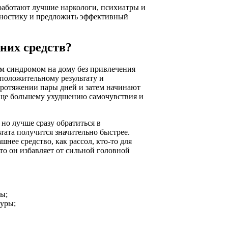
 работают лучшие наркологи, психиатры и
гностику и предложить эффективный
них средств?
м синдромом на дому без привлечения
 положительному результату и
 протяжении пары дней и затем начинают
 еще большему ухудшению самочувствия и
но лучше сразу обратиться в
тата получится значительно быстрее.
нее средство, как рассол, кто-то для
то он избавляет от сильной головной
ды;
туры;