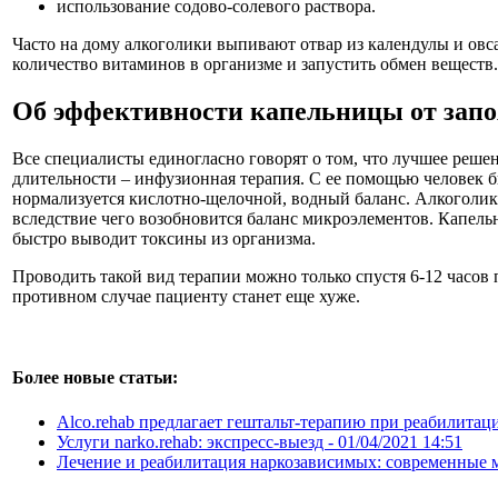
использование содово-солевого раствора.
Часто на дому алкоголики выпивают отвар из календулы и овс
количество витаминов в организме и запустить обмен веществ.
Об эффективности капельницы от запо
Все специалисты единогласно говорят о том, что лучшее реше
длительности – инфузионная терапия. С ее помощью человек бы
нормализуется кислотно-щелочной, водный баланс. Алкоголи
вследствие чего возобновится баланс микроэлементов. Капельн
быстро выводит токсины из организма.
Проводить такой вид терапии можно только спустя 6-12 часов 
противном случае пациенту станет еще хуже.
Более новые статьи:
Аlco.rehab предлагает гештальт-терапию при реабилитац
Услуги narko.rehab: экспресс-выезд -
01/04/2021 14:51
Лечение и реабилитация наркозависимых: современные 