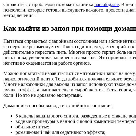
Справиться с проблемой поможет клиника
narcolog.site
. В ней
психологи, которые готовы выслушать каждого, провести диа
метод лечения.
Как выйти из запоя при помощи домаш
Пытаться справиться с запойным состоянием или абстинентны
эксперта не рекомендуется. Только единицам удается прийти к
действительно перестать пить. Многие просто терпят боль на
пить снова, увеличивая количество алкоголя. Это приводит к
негативно сказывается на работе органов.
Можно попытаться избавиться от симптоматики запоя на дому, 
наркологический центр. Тогда добиться положительного резуль
Многие алкоголики для выхода из запоя используют такое домаш
лучшего эффекта выпивает еще и сырой желток. Есть теория, ч
боли. Но это не доказано экспертами.
Домашние способы вывода из запойного состояния:
5 капель нашатырного спирта, разведенные в стакане во
водные процедуры в ванной с водой комнатной темпера
обильное питье;
ромашковый чай для седативного эффекта;