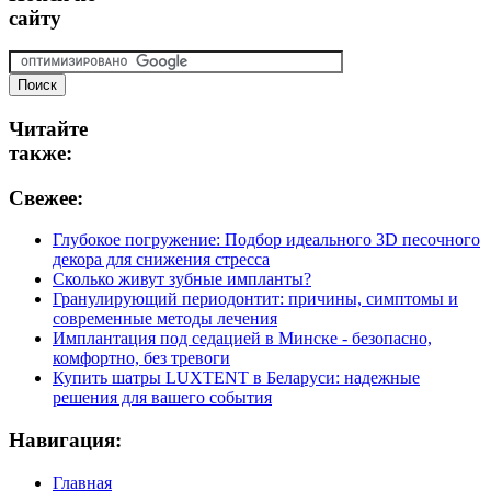
сайту
Читайте
также:
Свежее:
Глубокое погружение: Подбор идеального 3D песочного
декора для снижения стресса
Сколько живут зубные импланты?
Гранулирующий периодонтит: причины, симптомы и
современные методы лечения
Имплантация под седацией в Минске - безопасно,
комфортно, без тревоги
Купить шатры LUXTENT в Беларуси: надежные
решения для вашего события
Навигация:
Главная