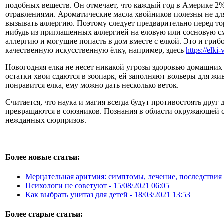
подобных веществ. Он отмечает, что каждый год в Америке 2
отравлениями. Ароматические масла хвойников полезны не для
вызывать аллергию. Поэтому следует предварительно перед тор
нибудь из приглашенных аллергией на еловую или сосновую 
аллергию и могущие попасть в дом вместе с елкой. Это и гри
качественную искусственную ёлку, например, здесь
https://elki
Новогодняя елка не несет никакой угрозы здоровью домашних 
остатки хвои сдаются в зоопарк, ей заполняют вольеры для жи
понравится елка, ему можно дать несколько веток.
Считается, что наука и магия всегда будут противостоять друг
превращаются в союзников. Познания в области окружающей 
нежданных сюрпризов.
Более новые статьи:
Мерцательная аритмия: симптомы, лечение, последствия
Психологи не советуют -
15/08/2021 06:05
Как выбрать унитаз для детей -
18/03/2021 13:53
Более старые статьи: