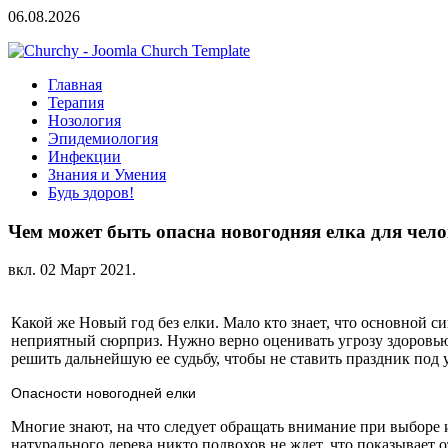
06.08.2026
Главная
Терапия
Нозология
Эпидемиология
Инфекции
Знания и Умения
Будь здоров!
Чем может быть опасна новогодняя елка для чел
вкл.
02 Март 2021
.
Какой же Новый год без елки. Мало кто знает, что основной 
неприятный сюрприз. Нужно верно оценивать угрозу здоровью,
решить дальнейшую ее судьбу, чтобы не ставить праздник под у
Опасности новогодней елки
Многие знают, на что следует обращать внимание при выборе 
натурального дерева никто подвохов не ждет, что показывает 