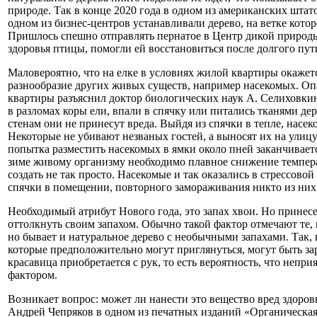
природе. Так в конце 2020 года в одном из американских штато
одном из бизнес-центров устанавливали дерево, на ветке кот
Пришлось спешно отправлять пернатое в Центр дикой природы
здоровья птицы, помогли ей восстановиться после долгого пути
Маловероятно, что на елке в условиях жилой квартиры окажетс
разнообразие других живых существ, например насекомых. Опа
квартиры разъяснил доктор биологических наук А. Селиховкин
в разломах коры ели, впали в спячку или питались тканями дер
стенам они не принесут вреда. Выйдя из спячки в тепле, насе
Некоторые не убивают незваных гостей, а выносят их на улицу
попытка разместить насекомых в ямки около пней заканчиваетс
зиме живому организму необходимо плавное снижение темпера
создать не так просто. Насекомые и так оказались в стрессовой
спячки в помещении, повторного замораживания никто из них
Необходимый атрибут Нового года, это запах хвои. Но принес
оттолкнуть своим запахом. Обычно такой фактор отмечают те,
но бывает и натуральное дерево с необычными запахами. Так,
которые предположительно могут приглянуться, могут быть за
красавица приобретается с рук, то есть вероятность, что непр
фактором.
Возникает вопрос: может ли нанести это вещество вред здоро
Андрей Чепряков в одном из печатных изданий «Органическая