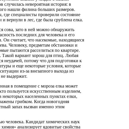
в случилась невероятная история: в
орого нашли филина больших размеров.
, где специалисты проверили состояние
 и вернули в лес, где была срублена елка.
я сова, зато в ней можно обнаружить
сность последних для человека и его
. Он считает, что насекомые, находящиеся
ева. Человеку, предметам обстановки и
комые пытаются расселиться по квартире.
. Такой вариант хорош для птиц. Любая
я неудачей, потому что для подготовки к
туры и еще некоторые условия, которые
 ситуации из-за внезапного выхода из
 не выдержит.
енная в помещение с мороза елка может
 кто пользуется искусственным изделием,
 в некоторых населенных пунктах елки,
ражены грибком. Когда новогодняя
иятный запах вызван именно этим
вью человека. Кандидат химических наук
 химия» анализирует ядовитые свойства