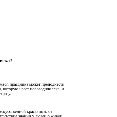
овека?
символ праздника может преподнести
 которую несет новогодняя елка, и
грозу.
искусственной красавицы, от
отсутствие знаний у людей о живой