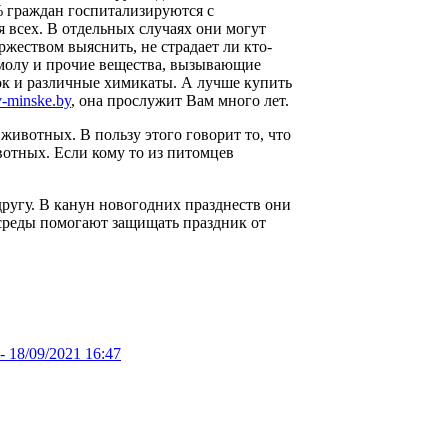
% граждан госпитализируются с
 всех. В отдельных случаях они могут
жеством выяснить, не страдает ли кто-
смолу и прочие вещества, вызывающие
бок и различные химикаты. А лучше купить
-v-minske.by
, она прослужит Вам много лет.
животных. В пользу этого говорит то, что
вотных. Если кому то из питомцев
 другу. В канун новогодних празднеств они
среды помогают защищать праздник от
 -
18/09/2021 16:47