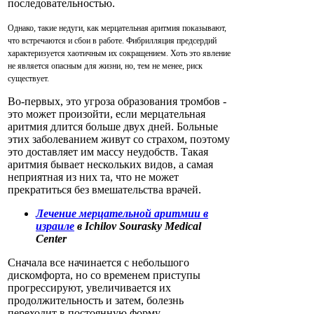
последовательностью.
Однако, такие недуги, как мерцательная аритмия показывают,
что встречаются и сбои в работе. Фибрилляция предсердий
характеризуется хаотичным их сокращением. Хоть это явление
не является опасным для жизни, но, тем не менее, риск
существует.
Во-первых, это угроза образования тромбов -
это может произойти, если мерцательная
аритмия длится больше двух дней. Больные
этих заболеванием живут со страхом, поэтому
это доставляет им массу неудобств. Такая
аритмия бывает нескольких видов, а самая
неприятная из них та, что не может
прекратиться без вмешательства врачей.
Лечение мерцательной аритмии в
израиле
в Ichilov Sourasky Medical
Center
Сначала все начинается с небольшого
дискомфорта, но со временем приступы
прогрессируют, увеличивается их
продолжительность и затем, болезнь
переходит в постоянную форму.