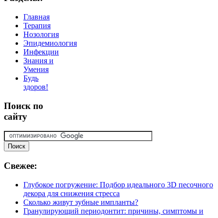
Главная
Терапия
Нозология
Эпидемиология
Инфекции
Знания и
Умения
Будь
здоров!
Поиск
по
сайту
Свежее:
Глубокое погружение: Подбор идеального 3D песочного
декора для снижения стресса
Сколько живут зубные импланты?
Гранулирующий периодонтит: причины, симптомы и