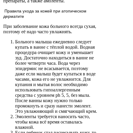
препараты, а также амоленты.
Правила ухода за кожей при атопическом
дерматите
При заболевание кожа больного всегда сухая,
поэтому её надо часто увлажнять.
Больного малыша ежедневно следует
купать в ванне с тёплой водой. Водная
процедура очищает кожу и уменьшает
зуд. Достаточно находиться в ванне не
более четверти часа. Вода через
эпидермис не всасывается, поэтому
даже если малыш будет купаться в воде
часами, кожа его не увлажнится. Для
купания и мытья волос необходимо
использовать гипоаллергенным
средства с уровнем ph 5, 5, без мыла.
После ванны кожу нужно только
промокнуть и сразу нанести эмолент.
Это увлажняющий и смягчающий крем.
Эмоленты требуется наносить часто,
чтобы кожа всё время оставалась
влажной.
Если ребенок стал расчесывать кожу, то