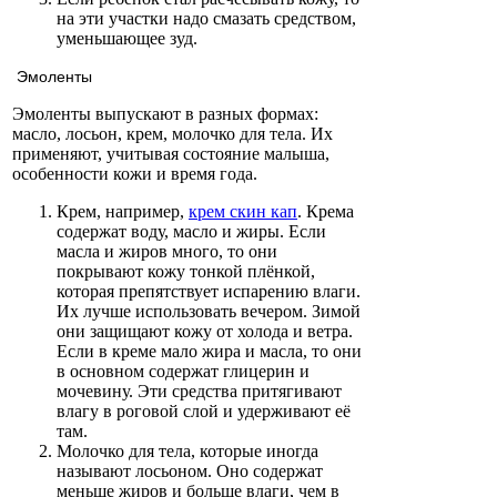
на эти участки надо смазать средством,
уменьшающее зуд.
Эмоленты
Эмоленты выпускают в разных формах:
масло, лосьон, крем, молочко для тела. Их
применяют, учитывая состояние малыша,
особенности кожи и время года.
Крем, например,
крем скин кап
. Крема
содержат воду, масло и жиры. Если
масла и жиров много, то они
покрывают кожу тонкой плёнкой,
которая препятствует испарению влаги.
Их лучше использовать вечером. Зимой
они защищают кожу от холода и ветра.
Если в креме мало жира и масла, то они
в основном содержат глицерин и
мочевину. Эти средства притягивают
влагу в роговой слой и удерживают её
там.
Молочко для тела, которые иногда
называют лосьоном. Оно содержат
меньше жиров и больше влаги, чем в