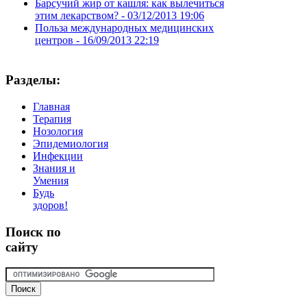
Барсучий жир от кашля: как вылечиться
этим лекарством? -
03/12/2013 19:06
Польза международных медицинских
центров -
16/09/2013 22:19
Разделы:
Главная
Терапия
Нозология
Эпидемиология
Инфекции
Знания и
Умения
Будь
здоров!
Поиск
по
сайту