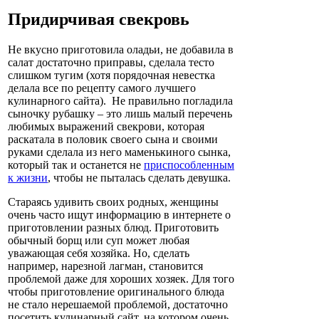
Придирчивая свекровь
Не вкусно приготовила оладьи, не добавила в
салат достаточно приправы, сделала тесто
слишком тугим (хотя порядочная невестка
делала все по рецепту самого лучшего
кулинарного сайта). Не правильно погладила
сыночку рубашку – это лишь малый перечень
любимых выражений свекрови, которая
раскатала в половик своего сына и своими
руками сделала из него маменькиного сынка,
который так и останется не
приспособленным
к жизни
, чтобы не пыталась сделать девушка.
Стараясь удивить своих родных, женщины
очень часто ищут информацию в интернете о
приготовлении разных блюд. Приготовить
обычный борщ или суп может любая
уважающая себя хозяйка. Но, сделать
например, нарезной лагман, становится
проблемой даже для хороших хозяек. Для того
чтобы приготовление оригинального блюда
не стало нерешаемой проблемой, достаточно
посетить кулинарный сайт, на котором очень