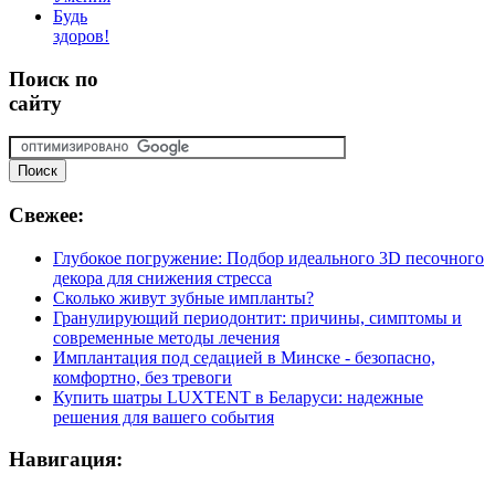
Будь
здоров!
Поиск
по
сайту
Свежее:
Глубокое погружение: Подбор идеального 3D песочного
декора для снижения стресса
Сколько живут зубные импланты?
Гранулирующий периодонтит: причины, симптомы и
современные методы лечения
Имплантация под седацией в Минске - безопасно,
комфортно, без тревоги
Купить шатры LUXTENT в Беларуси: надежные
решения для вашего события
Навигация: