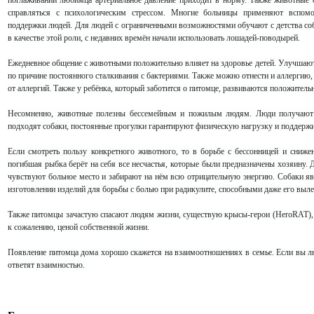
поглаживаний любимца артериальное давление приходит в норму. Также животные
справляться с психологическим стрессом. Многие больницы применяют вспом
поддержки людей. Для людей с ограниченными возможностями обучают с детства соб
в качестве этой роли, с недавних времён начали использовать лошадей-поводырей.
Ежедневное общение с животными положительно влияет на здоровье детей. Улучшают
по причине постоянного сталкивания с бактериями. Также можно отнести и аллергию,
от аллергий. Также у ребёнка, который заботится о питомце, развиваются положительны
Несомненно, животные полезны бессемейным и пожилым людям. Люди получают 
подходят собаки, постоянные прогулки гарантируют физическую нагрузку и поддерж
Если смотреть пользу конкретного животного, то в борьбе с бессонницей и сниже
погибшая рыбка берёт на себя все несчастья, которые были предназначены хозяину. 
чувствуют больное место и забирают на нём всю отрицательную энергию. Собаки я
изготовлении изделий для борьбы с болью при радикулите, способными даже его выле
Также питомцы зачастую спасают людям жизни, существую крысы-герои (HeroRAT), 
к сожалению, ценой собственной жизни.
Появление питомца дома хорошо скажется на взаимоотношениях в семье. Если вы люб
ответят взаимностью.