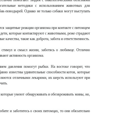
 отлично помогают людям с онкологическими болезнями
огательные методики с использованием животных для
ак-поводырей. Однако не только собаки могут выступать
ся защитные реакции организма при контакте с питомцем
 дети, которые контактируют с животными, реже страдают
е качества, такие как доброта, забота и ответственность.
стимул и смысл жизни, заботясь о любимце. Отлично
ивают активность организма.
нием давления помогут рыбки. На востоке говорят, что
Давно известны удивительные способности котов, которые
вляются отличными лекарями, их шерсть используют при
чить.
которые умеют обнаруживать и обезвреживать мины, но,
ите и заботитесь о своих питомцах, то они обязательно