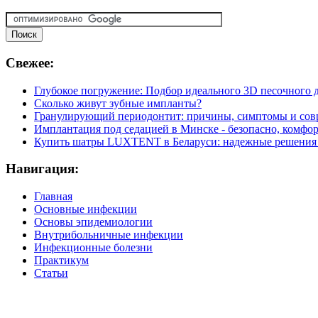
Свежее:
Глубокое погружение: Подбор идеального 3D песочного д
Сколько живут зубные импланты?
Гранулирующий периодонтит: причины, симптомы и сов
Имплантация под седацией в Минске - безопасно, комфор
Купить шатры LUXTENT в Беларуси: надежные решения 
Навигация:
Главная
Основные инфекции
Основы эпидемиологии
Внутрибольничные инфекции
Инфекционные болезни
Практикум
Статьи