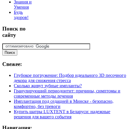
Знания и
Умения
Будь
здоров!
Поиск
по
сайту
Свежее:
Глубокое погружение: Подбор идеального 3D песочного
декора для снижения стресса
Сколько живут зубные импланты?
Гранулирующий периодонтит: причины, симптомы и
современные методы лечения
Имплантация под седацией в Минске - безопасно,
комфортно, без тревоги
Купить шатры LUXTENT в Беларуси: надежные
решения для вашего события
Навигация: