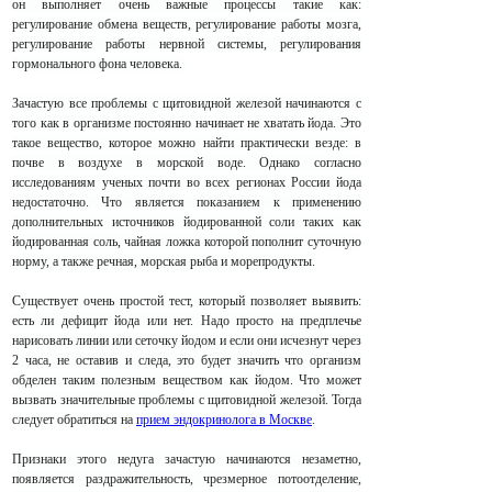
он выполняет очень важные процессы такие как:
регулирование обмена веществ, регулирование работы мозга,
регулирование работы нервной системы, регулирования
гормонального фона человека.
Зачастую все проблемы с щитовидной железой начинаются с
того как в организме постоянно начинает не хватать йода. Это
такое вещество, которое можно найти практически везде: в
почве в воздухе в морской воде. Однако согласно
исследованиям ученых почти во всех регионах России йода
недостаточно. Что является показанием к применению
дополнительных источников йодированной соли таких как
йодированная соль, чайная ложка которой пополнит суточную
норму, а также речная, морская рыба и морепродукты.
Существует очень простой тест, который позволяет выявить:
есть ли дефицит йода или нет. Надо просто на предплечье
нарисовать линии или сеточку йодом и если они исчезнут через
2 часа, не оставив и следа, это будет значить что организм
обделен таким полезным веществом как йодом. Что может
вызвать значительные проблемы с щитовидной железой. Тогда
следует обратиться на
прием эндокринолога в Москве
.
Признаки этого недуга зачастую начинаются незаметно,
появляется раздражительность, чрезмерное потоотделение,