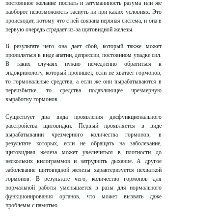
постоянное желание поспать и затуманиность разума или же
наоборот невозможность заснуть ни при каких условиях. Это
происходит, потому что с ней связана нервная система, и она в
первую очередь страдает из-за щитовидной железы.
В результате чего она дает сбой, который также может
проявляться в виде апатии, депрессии, постоянном упадке сил.
В таких случаях нужно немедленно обратиться к
эндокринологу, который пропишет, если не хватает гормонов,
то гормональные средства, а если же они вырабатываются в
переизбытке, то средства подавляющее чрезмерную
выработку гормонов.
Существует два вида проявления дисфункционального
расстройства щитовидки. Первый проявляется в виде
вырабатывании чрезмерного количества гормонов, в
результате которых, если не обращать на заболевание,
щитовидная железа может увеличиться в плотности до
нескольких килограммов и затруднить дыхание. А другое
заболевание щитовидной железы характеризуется нехваткой
гормонов. В результате чего, количество гормонов для
нормальной работы уменьшается в разы для нормального
функционирования органов, что может вызвать даже
проблемы с памятью.