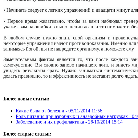
• Начинать следует с легких упражнений и двадцати минут для
• Первое время желательно, чтобы за вами наблюдал тренер
укажет вам на ошибки в выполнении асан, а это поможет избе
В любом случае нужно знать свой организм и проконсуль
некоторые упражнения имеют противопоказания. Именно для э
занимаясь йогой, вы не навредите организму, а поможете ему.
Замечательным фактом является то, что после каждого зан
самочувствие. Вы словно заново начинаете жить и видеть ми
увидеть результаты сразу. Нужно заниматься систематическ
делать правильно, то и эффективность не заставит долго ждать
Более новые статьи:
Какие бывают болезни -
05/11/2014 11:56
Роль питания при аэробных и анаэробных нагрузках -
04
Заболевание и их профилактика -
26/10/2014 15:14
Более старые статьи: