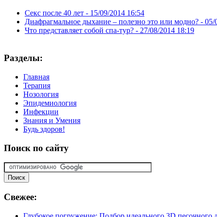
Секс после 40 лет -
15/09/2014 16:54
Диафрагмальное дыхание – полезно это или модно? -
05/
Что представляет собой спа-тур? -
27/08/2014 18:19
Разделы:
Главная
Терапия
Нозология
Эпидемиология
Инфекции
Знания и Умения
Будь здоров!
Поиск
по сайту
Свежее:
Глубокое погружение: Подбор идеального 3D песочного д