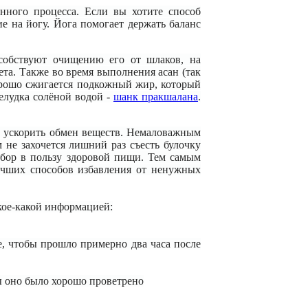
нного процесса. Если вы хотите способ
е на йогу. Йога помогает держать баланс
собствуют очищению его от шлаков, на
та. Также во время выполнения асан (так
рошо сжигается подкожный жир, который
елудка солёной водой -
шанк пракшалана
.
о ускорить обмен веществ. Немаловажным
м не захочется лишний раз съесть булочку
выбор в пользу здоровой пищи. Тем самым
учших способов избавления от ненужных
 кое-какой информацией:
, чтобы прошло примерно два часа после
бы оно было хорошо проветрено