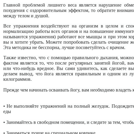
Главной проблемой лишнего веса является нарушение обме
похудения с оздоровительным эффектом, то обратите внимани
между телом и душой.
Все упражнения воздействуют на организм в целом и спо
нормализацию работы всех органов и на повышение иммуните
называются упражнения) работают все мышцы и при этом хо
вы и хотите убрать. Можете попробовать сделать очищение ж
Эта методика не бесспорна, лучше посоветуйтесь с врачом.
Также известно, что с помощью правильного дыхания, можн
фактом является то, что после регулярных занятий йогой, ва
или что-нибудь вредное. Вы сами удивитесь, как сделаете 
делаем вывод, что йога является правильным и одним из л
килограммов.
Прежде чем начинать осваивать йогу, вам необходимо владеть
• Не выполняйте упражнений на полный желудок. Подождите
еды
• Занимайтесь в свободном помещении, и следите за тем, что
• Заниматься лучше на специальном коврике