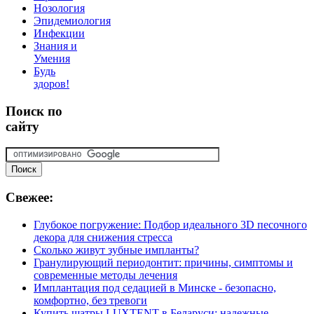
Нозология
Эпидемиология
Инфекции
Знания и
Умения
Будь
здоров!
Поиск
по
сайту
Свежее:
Глубокое погружение: Подбор идеального 3D песочного
декора для снижения стресса
Сколько живут зубные импланты?
Гранулирующий периодонтит: причины, симптомы и
современные методы лечения
Имплантация под седацией в Минске - безопасно,
комфортно, без тревоги
Купить шатры LUXTENT в Беларуси: надежные