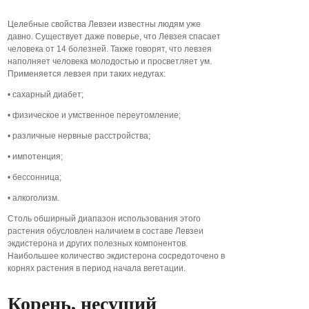
Целебные свойства Левзеи известны людям уже
давно. Существует даже поверье, что Левзея спасает
человека от 14 болезней. Также говорят, что левзея
наполняет человека молодостью и просветляет ум.
Применяется левзея при таких недугах:
• сахарный диабет;
• физическое и умственное переутомление;
• различные нервные расстройства;
• импотенция;
• бессонница;
• алкоголизм.
Столь обширный диапазон использования этого
растения обусловлен наличием в составе Левзеи
экдистерона и других полезных компонентов.
Наибольшее количество экдистерона сосредоточено в
корнях растения в период начала вегетации.
Корень, несущий