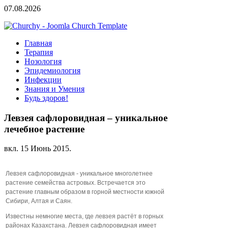
07.08.2026
Главная
Терапия
Нозология
Эпидемиология
Инфекции
Знания и Умения
Будь здоров!
Левзея сафлоровидная – уникальное
лечебное растение
вкл.
15 Июнь 2015
.
Левзея сафлоровидная - уникальное многолетнее
растение семейства астровых. Встречается это
растение главным образом в горной местности южной
Сибири, Алтая и Саян.
Известны немногие места, где левзея растёт в горных
районах Казахстана.
Левзея сафлоровидная имеет