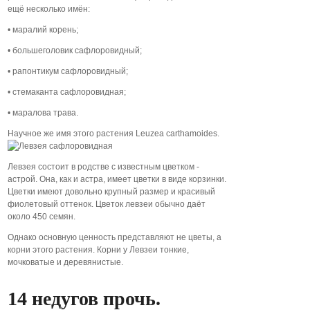
ещё несколько имён
:
• маралий корень;
• большеголовик сафлоровидный;
• рапонтикум сафлоровидный;
• стемаканта сафлоровидная;
• маралова трава.
Научное же имя этого растения Leuzea carthamoides.
Левзея состоит в родстве с известным цветком -
астрой. Она, как и астра, имеет цветки в виде корзинки.
Цветки имеют довольно крупный размер и красивый
фиолетовый оттенок. Цветок левзеи обычно даёт
около 450 семян.
Однако основную ценность представляют не цветы, а
корни этого растения. Корни у Левзеи тонкие,
мочковатые и деревянистые.
14 недугов прочь.