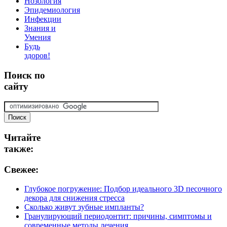
Нозология
Эпидемиология
Инфекции
Знания и
Умения
Будь
здоров!
Поиск
по
сайту
Читайте
также:
Свежее:
Глубокое погружение: Подбор идеального 3D песочного
декора для снижения стресса
Сколько живут зубные импланты?
Гранулирующий периодонтит: причины, симптомы и
современные методы лечения