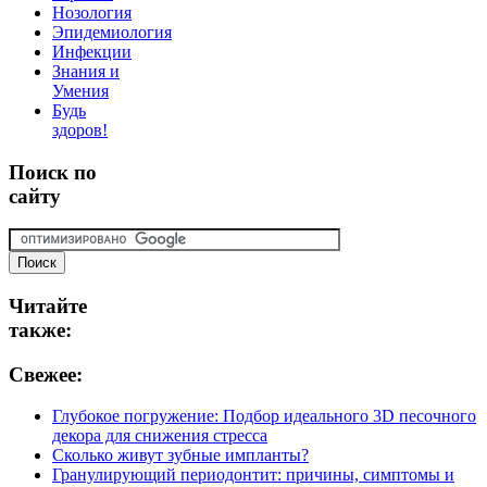
Нозология
Эпидемиология
Инфекции
Знания и
Умения
Будь
здоров!
Поиск
по
сайту
Читайте
также:
Свежее:
Глубокое погружение: Подбор идеального 3D песочного
декора для снижения стресса
Сколько живут зубные импланты?
Гранулирующий периодонтит: причины, симптомы и