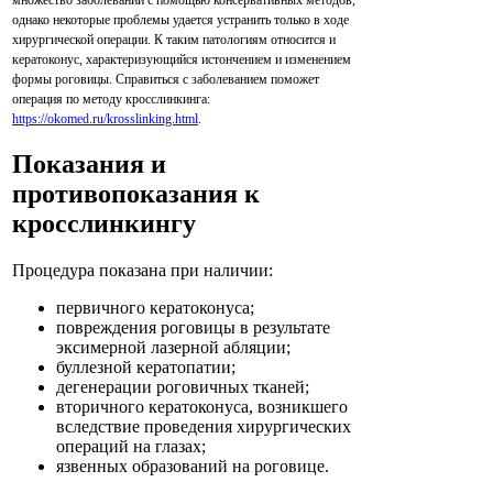
множество заболеваний с помощью консервативных методов,
однако некоторые проблемы удается устранить только в ходе
хирургической операции. К таким патологиям относится и
кератоконус, характеризующийся истончением и изменением
формы роговицы. Справиться с заболеванием поможет
операция по методу кросслинкинга:
https://okomed.ru/krosslinking.html
.
Показания и
противопоказания к
кросслинкингу
Процедура показана при наличии:
первичного кератоконуса;
повреждения роговицы в результате
эксимерной лазерной абляции;
буллезной кератопатии;
дегенерации роговичных тканей;
вторичного кератоконуса, возникшего
вследствие проведения хирургических
операций на глазах;
язвенных образований на роговице.