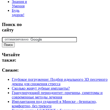
Знания и
Умения
Будь
здоров!
Поиск
по
сайту
Читайте
также:
Свежее:
Глубокое погружение: Подбор идеального 3D песочного
декора для снижения стресса
Сколько живут зубные импланты?
Гранулирующий периодонтит: причины, симптомы и
современные методы лечения
Имплантация под седацией в Минске - безопасно,
комфортно, без тревоги