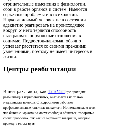
отрицательные изменения в физиологии,
сбои в работе органов и систем. Имеются
серьезные проблемы и в психологии.
Наркозависимый человек не в состоянии
адекватно реагировать на происходящее
вокруг. У него теряется способность
выстраивать нормальные отношения в
социуме. Подросток-наркоман обычно
успевает расстаться со своими прежними
увлечениями, поэтому не имеет интересов в
жизни.
Центры реабилитации
В центрах, таких, как
detox24.ru
,
где проходит
реабилитация наркозависимых, оказывается не только
медицинская помощь. С подростками работают
профессиональные, опытные психологи. Но немаловажно и то,
что бывшие наркоманы могут свободно общаться, говорить о
своих проблемах, так как их окружают товарищи, которые
проходят тот же путь.