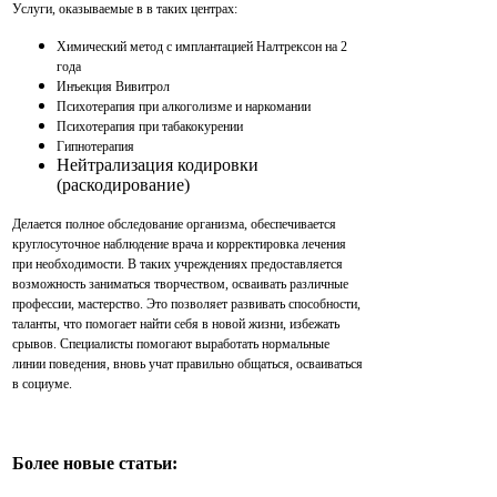
Услуги, оказываемые в в таких центрах:
Химический метод с имплантацией Налтрексон на 2
года
Инъекция Вивитрол
Психотерапия при алкоголизме и наркомании
Психотерапия при табакокурении
Гипнотерапия
Нейтрализация кодировки
(раскодирование)
Делается полное обследование организма, обеспечивается
круглосуточное наблюдение врача и корректировка лечения
при необходимости. В таких учреждениях предоставляется
возможность заниматься творчеством, осваивать различные
профессии, мастерство. Это позволяет развивать способности,
таланты, что помогает найти себя в новой жизни, избежать
срывов. Специалисты помогают выработать нормальные
линии поведения, вновь учат правильно общаться, осваиваться
в социуме.
Более новые статьи: