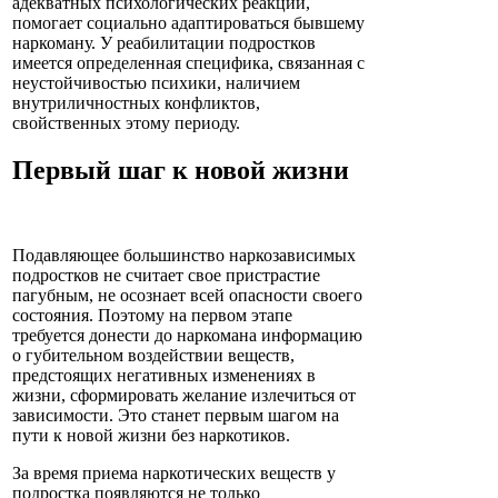
адекватных психологических реакций,
помогает социально адаптироваться бывшему
наркоману. У реабилитации подростков
имеется определенная специфика, связанная с
неустойчивостью психики, наличием
внутриличностных конфликтов,
свойственных этому периоду.
Первый шаг к новой жизни
Подавляющее большинство наркозависимых
подростков не считает свое пристрастие
пагубным, не осознает всей опасности своего
состояния. Поэтому на первом этапе
требуется донести до наркомана информацию
о губительном воздействии веществ,
предстоящих негативных изменениях в
жизни, сформировать желание излечиться от
зависимости. Это станет первым шагом на
пути к новой жизни без наркотиков.
За время приема наркотических веществ у
подростка появляются не только