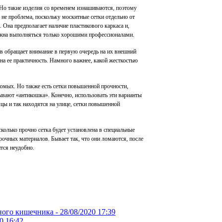
Но такие изделия со временем изнашиваются, поэтому
о не проблема, поскольку москитные сетки отдельно от
Она предполагает наличие пластикового каркаса и,
олжна выполняться только хорошими профессионалами.
в обращает внимание в первую очередь на их внешний
 на ее практичность. Намного важнее, какой жесткостью
омых. Но также есть сетки повышенной прочности,
ывают «антикошка». Конечно, использовать эти варианты
цы и так находятся на улице, сетки повышенной
колько прочно сетка будет установлена в специальные
рочных материалов. Бывает так, что они ломаются, после
тся неудобно.
ного кишечника -
28/08/2020 17:39
0 16:42