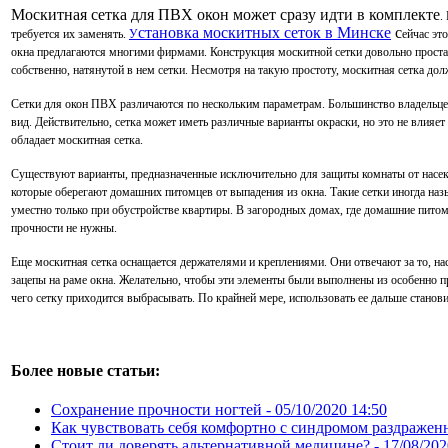
Москитная сетка для ПВХ окон может сразу идти в комплекте
.
становка москитных сеток в Минске
с
требуется их заменять.
У
ейчас эт
окна предлагаются многими фирмами. Конструкция москитной сетки довольно проста. 
собственно, натянутой в нем сетки. Несмотря на такую простоту, москитная сетка д
Сетки для окон ПВХ различаются по нескольким параметрам. Большинство владельце
вид. Действительно, сетка может иметь различные варианты окраски, но это не влияет
обладает москитная сетка.
Существуют варианты, предназначенные исключительно для защиты комнаты от насек
которые оберегают домашних питомцев от выпадения из окна. Такие сетки иногда наз
уместно только при обустройстве квартиры.
В загородных домах, где домашние питом
прочности не нужны.
Еще москитная сетка оснащается держателями и креплениями. Они отвечают за то, нас
зацепы на раме окна. Желательно, чтобы эти элементы были выполнены из особенно п
чего сетку приходится выбрасывать. По крайней мере, использовать ее дальше станови
Более новые статьи:
Сохранение прочности ногтей -
05/10/2020 14:50
Как чувствовать себя комфортно с синдромом раздражен
Стоит ли доверять альтернативной медицине? -
17/08/202