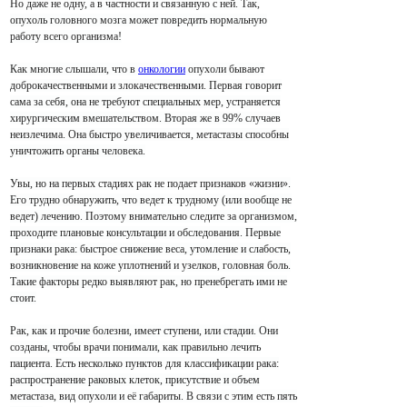
Но даже не одну, а в частности и связанную с ней. Так,
опухоль головного мозга может повредить нормальную
работу всего организма!
Как многие слышали, что в
онкологии
опухоли бывают
доброкачественными и злокачественными. Первая говорит
сама за себя, она не требуют специальных мер, устраняется
хирургическим вмешательством. Вторая же в 99% случаев
неизлечима. Она быстро увеличивается, метастазы способны
уничтожить органы человека.
Увы, но на первых стадиях рак не подает признаков «жизни».
Его трудно обнаружить, что ведет к трудному (или вообще не
ведет) лечению. Поэтому внимательно следите за организмом,
проходите плановые консультации и обследования. Первые
признаки рака: быстрое снижение веса, утомление и слабость,
возникновение на коже уплотнений и узелков, головная боль.
Такие факторы редко выявляют рак, но пренебрегать ими не
стоит.
Рак, как и прочие болезни, имеет ступени, или стадии. Они
созданы, чтобы врачи понимали, как правильно лечить
пациента. Есть несколько пунктов для классификации рака:
распространение раковых клеток, присутствие и объем
метастаза, вид опухоли и её габариты. В связи с этим есть пять