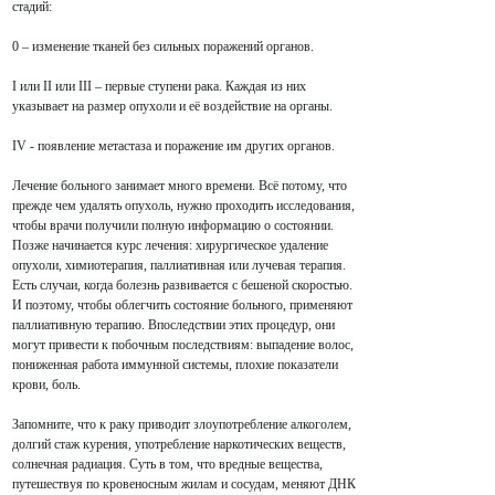
стадий:
0 – изменение тканей без сильных поражений органов.
I или II или III – первые ступени рака. Каждая из них
указывает на размер опухоли и её воздействие на органы.
IV - появление метастаза и поражение им других органов.
Лечение больного занимает много времени. Всё потому, что
прежде чем удалять опухоль, нужно проходить исследования,
чтобы врачи получили полную информацию о состоянии.
Позже начинается курс лечения: хирургическое удаление
опухоли, химиотерапия, паллиативная или лучевая терапия.
Есть случаи, когда болезнь развивается с бешеной скоростью.
И поэтому, чтобы облегчить состояние больного, применяют
паллиативную терапию. Впоследствии этих процедур, они
могут привести к побочным последствиям: выпадение волос,
пониженная работа иммунной системы, плохие показатели
крови, боль.
Запомните, что к раку приводит злоупотребление алкоголем,
долгий стаж курения, употребление наркотических веществ,
солнечная радиация. Суть в том, что вредные вещества,
путешествуя по кровеносным жилам и сосудам, меняют ДНК