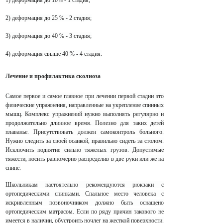
1) деформация до 10% - 1 стадия;
2) деформация до 25 % - 2 стадия;
3) деформация до 40 % - 3 стадия;
4) деформация свыше 40 % - 4 стадия.
Лечение и профилактика сколиоза
Самое первое и самое главное при лечении первой стадии это
физические упражнения, направленные на укрепление спинных
мышц. Комплекс упражнений нужно выполнять регулярно и
продолжительно длинное время. Полезно для таких детей
плаванье. Присутствовать должен самоконтроль больного.
Нужно следить за своей осанкой, правильно сидеть за столом.
Исключить поднятие сильно тяжелых грузов. Допустимые
тяжести, носить равномерно распределив в две руки или же на
спине.
Школьникам настоятельно рекомендуются рюкзаки с
ортопедическими спинками. Спальное место человека с
искривленным позвоночником должно быть оснащено
ортопедическим матрасом
. Если по ряду причин такового не
имеется в наличии, обустроить ночлег на жесткой поверхности.