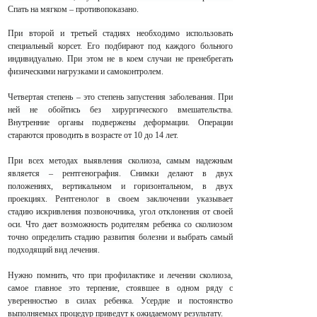
Спать на мягком – противопоказано.
При второй и третьей стадиях необходимо использовать
специальный корсет. Его подбирают под каждого больного
индивидуально. При этом не в коем случаи не пренебрегать
физическими нагрузками и самоконтролем.
Четвертая степень – это степень запустения заболевания. При
ней не обойтись без хирургического вмешательства.
Внутренние органы подвержены деформации. Операции
стараются проводить в возрасте от 10 до 14 лет.
При всех методах выявления сколиоза, самым надежным
является – рентгенография. Снимки делают в двух
положениях, вертикальном и горизонтальном, в двух
проекциях. Рентгенолог в своем заключении указывает
стадию искривления позвоночника, угол отклонения от своей
оси. Что дает возможность родителям ребенка со сколиозом
точно определить стадию развития болезни и выбрать самый
подходящий вид лечения.
Нужно помнить, что при профилактике и лечении сколиоза,
самое главное это терпение, стоявшее в одном ряду с
уверенностью в силах ребенка. Усердие и постоянство
выполняемых процедур приведут к ожидаемому результату.