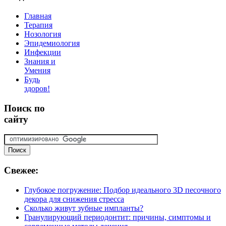
Главная
Терапия
Нозология
Эпидемиология
Инфекции
Знания и
Умения
Будь
здоров!
Поиск
по
сайту
Свежее:
Глубокое погружение: Подбор идеального 3D песочного
декора для снижения стресса
Сколько живут зубные импланты?
Гранулирующий периодонтит: причины, симптомы и