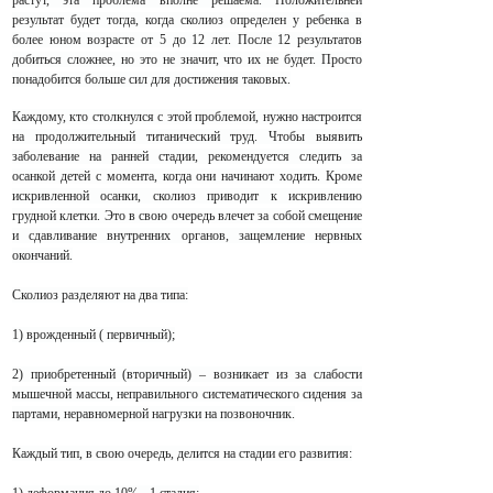
растут, эта проблема вполне решаема. Положительней
результат будет тогда, когда сколиоз определен у ребенка в
более юном возрасте от 5 до 12 лет. После 12 результатов
добиться сложнее, но это не значит, что их не будет. Просто
понадобится больше сил для достижения таковых.
Каждому, кто столкнулся с этой проблемой, нужно настроится
на продолжительный титанический труд. Чтобы выявить
заболевание на ранней стадии, рекомендуется следить за
осанкой детей с момента, когда они начинают ходить. Кроме
искривленной осанки, сколиоз приводит к искривлению
грудной клетки. Это в свою очередь влечет за собой смещение
и сдавливание внутренних органов, защемление нервных
окончаний.
Сколиоз разделяют на два типа:
1) врожденный ( первичный);
2) приобретенный (вторичный) – возникает из за слабости
мышечной массы, неправильного систематического сидения за
партами, неравномерной нагрузки на позвоночник.
Каждый тип, в свою очередь, делится на стадии его развития: