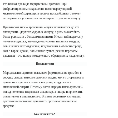
Различают два вида мерцательной аритмии. При
фибрилляционном сокращения носят нерегулярный
мелковолновой характер, а частота пульса больного может
периодически усиливаться до четырехсот ударов в минуту.
При втором типе – трепетании – пульс повышается до ста
пятидесяти - двухсот ударов в минуту, а ритм может быть
более ровным и с большими волнами. И если наблюдается у
человека одышка, вплоть до ощущения нехватки воздуха,
повышенное потоотделение, недомогания в области сердца,
ком в горле, дрожь, повышение пульса, резкие перепады
давления – это повод немедленного обращения к кардиологу.
Последствия
Мерцательная аритмия вызывает формирование тромбов в
сосудах сердца, которые рано или поздно могут оторваться и
привести в лучшем случае к инсульту, в худшем – к
мгновенной смерти. Поэтому часто мерцательная аритмия –
повод положить пациента в стационар, а иногда и применить
оперативное вмешательство. В менее серьезных ситуациях
достаточно постоянно принимать противоаритмические
средства.
Как избежать?