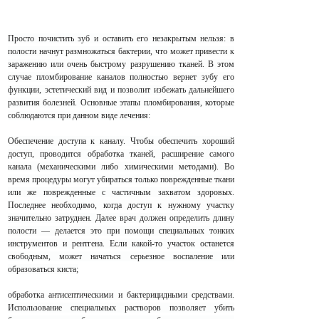
Просто почистить зуб и оставить его незакрытым нельзя: в
полости начнут размножаться бактерии, что может привести к
заражению или очень быстрому разрушению тканей. В этом
случае пломбирование каналов полностью вернет зубу его
функции, эстетический вид и позволит избежать дальнейшего
развития болезней. Основные этапы пломбирования, которые
соблюдаются при данном виде лечения:
Обеспечение доступа к каналу. Чтобы обеспечить хороший
доступ, проводится обработка тканей, расширение самого
канала (механическими либо химическими методами). Во
время процедуры могут убираться только поврежденные ткани
или же поврежденные с частичным захватом здоровых.
Последнее необходимо, когда доступ к нужному участку
значительно затруднен. Далее врач должен определить длину
полости — делается это при помощи специальных тонких
инструментов и рентгена. Если какой-то участок останется
свободным, может начаться серьезное воспаление или
образоваться киста;
обработка антисептическими и бактерицидными средствами.
Использование специальных растворов позволяет убить