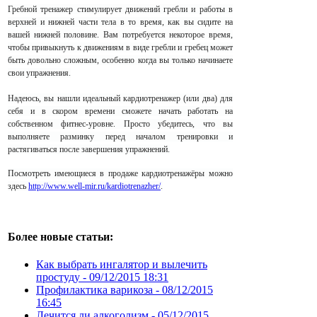
Гребной тренажер стимулирует движений гребли и работы в
верхней и нижней части тела в то время, как вы сидите на
вашей нижней половине. Вам потребуется некоторое время,
чтобы привыкнуть к движениям в виде гребли и гребец может
быть довольно сложным, особенно когда вы только начинаете
свои упражнения.
Надеюсь, вы нашли идеальный кардиотренажер (или два) для
себя и в скором времени сможете начать работать на
собственном фитнес-уровне. Просто убедитесь, что вы
выполняете разминку перед началом тренировки и
растягиваться после завершения упражнений.
Посмотреть имеющиеся в продаже кардиотренажёры можно
здесь
http://www.well-mir.ru/kardiotrenazher/
.
Более новые статьи:
Как выбрать ингалятор и вылечить
простуду -
09/12/2015 18:31
Профилактика варикоза -
08/12/2015
16:45
Лечится ли алкоголизм -
05/12/2015