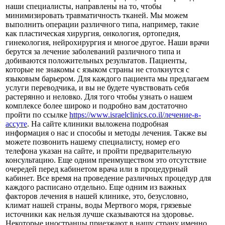
наши специалисты, направлены на то, чтобы
минимизировать травматичность тканей. Мы можем
выполнить операции различного типа, например, такие
как пластическая хирургия, онкология, ортопедия,
гинекология, нейрохирургия и многое другое. Наши врачи
берутся за лечение заболеваний различного типа и
добиваются положительных результатов. Пациенты,
которые не знакомы с языком страны не столкнутся с
языковым барьером. Для каждого пациента мы предлагаем
услуги переводчика, и вы не будете чувствовать себя
растерянно и неловко. Для того чтобы узнать о нашем
комплексе более широко и подробно вам достаточно
пройти по ссылке
https://www.israelclinics.co.il/лечение-в-
ассуте
. На сайте клиники выложена подробная
информация о нас и способы и методы лечения. Также вы
можете позвонить нашему специалисту, номер его
телефона указан на сайте, и пройти предварительную
консультацию. Еще одним преимуществом это отсутствие
очередей перед кабинетом врача или в процедурный
кабинет. Все время на проведение различных процедур для
каждого расписано отдельно. Еще одним из важных
факторов лечения в нашей клинике, это, безусловно,
климат нашей страны, воды Мертвого моря, грязевые
источники как нельзя лучше сказываются на здоровье.
Некоторые иностранцы приезжают в нашу страну именно,