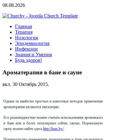
08.08.2026
Главная
Терапия
Нозология
Эпидемиология
Инфекции
Знания и Умения
Будь здоров!
Ароматерапия в бане и сауне
вкл.
30 Октябрь 2015
.
Одним из наиболее простых и известных методов применения
ароматерапии являются ингаляции.
Его разновидностью можно считать использование аромамасел
в бане или в более популярных сейчас саунах.
Нормальную
сауну можно найти здесь
http://hots.by/
.
Преимущество применения ароматерапии в бане заключается