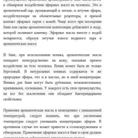
в обширном воздействии эфирных масел на человека. Это и
ароматический пар, проникающий в легкие, и летучие эфиры,
воздействующие на обонятельные рецепторы, и прямой
контакт эфирных паров с кожей. Чаще всего при посещении
бани или сауны ароматические композиции добавляют в воду,
которой поливают каменку. Эфирные масла вместе с водой
испаряются, образуя летучие взвеси водяного пара и
ароматических масел.
В бане, при использовании веника, ароматические масла
попадают непосредственно на кожу, оказывая прямое
воздействие на тело человека. Веник может быть не только
березовый. В натуральных вениках содержатся те же
природные эфиры, что и в маслах, но в иной концентрации.
Веники для бани могут быть дубовыми, можжевеловыми,
крапивными, сосновыми. У каждого есть свои преимущества,
но все без исключения они обладают бактерицидными
свойствами.
Применяя ароматические масла в помещениях с повышенной
температурой, следует помнить, что при увеличении
температуры следует уменьшить концентрацию эфиров. В
противном случае это может привести к головокружениям и
обморокам. Применение эфирных масел в бане и сауне должно