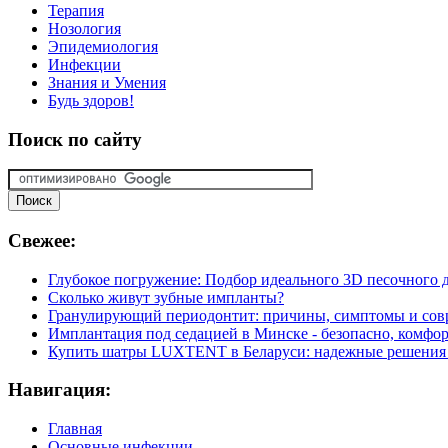
Терапия
Нозология
Эпидемиология
Инфекции
Знания и Умения
Будь здоров!
Поиск
по сайту
Свежее:
Глубокое погружение: Подбор идеального 3D песочного д
Сколько живут зубные импланты?
Гранулирующий периодонтит: причины, симптомы и сов
Имплантация под седацией в Минске - безопасно, комфор
Купить шатры LUXTENT в Беларуси: надежные решения 
Навигация:
Главная
Основные инфекции