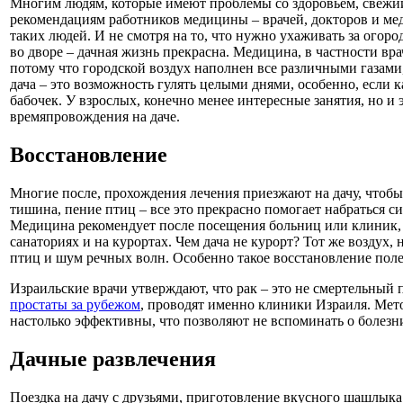
Многим людям, которые имеют проблемы со здоровьем, свежий
рекомендациям работников медицины – врачей, докторов и медс
таких людей. И не смотря на то, что нужно ухаживать за огор
во дворе – дачная жизнь прекрасна. Медицина, в частности вра
потому что городской воздух наполнен все различными газами,
дача – это возможность гулять целыми днями, особенно, если к
бабочек. У взрослых, конечно менее интересные занятия, но и э
времяпровождения на даче.
Восстановление
Многие после, прохождения лечения приезжают на дачу, чтобы
тишина, пение птиц – все это прекрасно помогает набраться си
Медицина рекомендует после посещения больниц или клиник, в
санаториях и на курортах. Чем дача не курорт? Тот же воздух
птиц и шум речных волн. Особенно такое восстановление поле
Израильские врачи утверждают, что рак – это не смертельный
простаты за рубежом
, проводят именно клиники Израиля. Ме
настолько эффективны, что позволяют не вспоминать о болезн
Дачные развлечения
Поездка на дачу с друзьями, приготовление вкусного шашлыка,