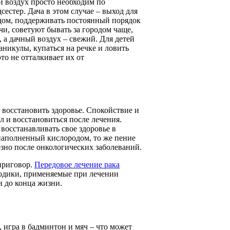
 воздух просто необходим по
естер. Дача в этом случае – выход для
одом, поддерживать постоянный порядок
чи, советуют бывать за городом чаще,
 а дачный воздух – свежий. Для детей
аникулы, купаться на речке и ловить
то не отталкивает их от
 восстановить здоровье. Спокойствие и
л и восстановиться после лечения.
осстанавливать свое здоровье в
, наполненный кислородом, то же пение
зно после онкологических заболеваний.
 приговор.
Передовое лечение рака
тодики, применяемые при лечении
и до конца жизни.
 игра в бадминтон и мяч – что может