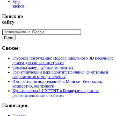
Будь
здоров!
Поиск
по
сайту
Свежее:
Глубокое погружение: Подбор идеального 3D песочного
декора для снижения стресса
Сколько живут зубные импланты?
Гранулирующий периодонтит: причины, симптомы и
современные методы лечения
Имплантация под седацией в Минске - безопасно,
комфортно, без тревоги
Купить шатры LUXTENT в Беларуси: надежные
решения для вашего события
Навигация:
Главная