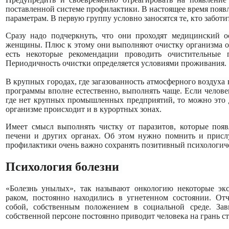
поставленной системе профилактики. В настоящее время появ
параметрам. В первую группу условно заносятся те, кто заботи
Сразу надо подчеркнуть, что они проходят медицинский ос
женщины. Плюс к этому они выполняют очистку организма от
есть некоторые рекомендации проводить очистительные 
Периодичность очистки определяется условиями проживания.
В крупных городах, где загазованность атмосферного воздуха
программы вполне естественно, выполнять чаще. Если человек
где нет крупных промышленных предприятий, то можно это д
организме происходит и в курортных зонах.
Имеет смысл выполнять чистку от паразитов, которые появ
печени и других органах. Об этом нужно помнить и прис
профилактики очень важно сохранять позитивный психологич
Психология болезни
«Болезнь унылых», так называют онкологию некоторые эк
раком, постоянно находились в угнетенном состоянии. Отч
собой, собственным положением в социальной среде. З
собственной персоне постоянно приводит человека на грань ст