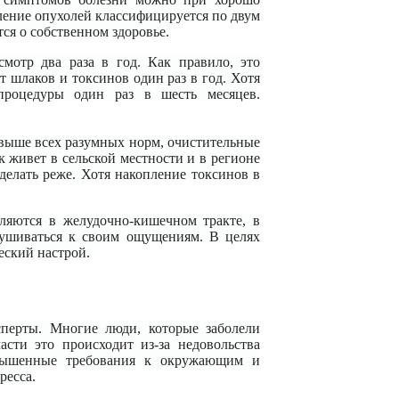
ление опухолей классифицируется по двум
тся о собственном здоровье.
мотр два раза в год. Как правило, это
 шлаков и токсинов один раз в год. Хотя
процедуры один раз в шесть месяцев.
 выше всех разумных норм, очистительные
 живет в сельской местности и в регионе
елать реже. Хотя накопление токсинов в
ляются в желудочно-кишечном тракте, в
лушиваться к своим ощущениям. В целях
еский настрой.
сперты. Многие люди, которые заболели
асти это происходит из-за недовольства
авышенные требования к окружающим и
ресса.