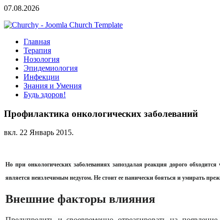
07.08.2026
Главная
Терапия
Нозология
Эпидемиология
Инфекции
Знания и Умения
Будь здоров!
Профилактика онкологических заболеваний
вкл.
22 Январь 2015
.
Но при онкологических заболеваниях запоздалая реакция дорого обходится ч
является неизлечимым недугом. Не стоит ее панически бояться и умирать преж
Внешние факторы влияния
Предупредить и своевременно отреагировать на появлени