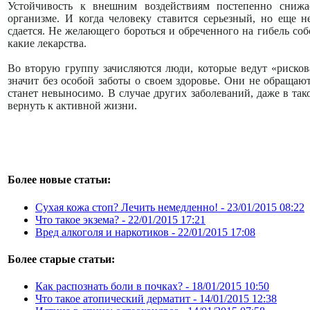
Устойчивость к внешним воздействиям постепенно снижае
организме. И когда человеку ставится серьезный, но еще н
сдается. Не желающего бороться и обреченного на гибель со
какие лекарства.
Во вторую группу зачисляются люди, которые ведут «риско
значит без особой заботы о своем здоровье. Они не обращают
станет невыносимо. В случае других заболеваний, даже в та
вернуть к активной жизни.
Более новые статьи:
Сухая кожа стоп? Лечить немедленно! -
23/01/2015 08:22
Что такое экзема? -
22/01/2015 17:21
Вред алкоголя и наркотиков -
22/01/2015 17:08
Более старые статьи:
Как распознать боли в почках? -
18/01/2015 10:50
Что такое атопический дерматит -
14/01/2015 12:38