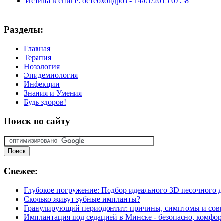
Истина в спине: остеохондроз -
14/01/2015 07:58
Разделы:
Главная
Терапия
Нозология
Эпидемиология
Инфекции
Знания и Умения
Будь здоров!
Поиск
по сайту
Свежее:
Глубокое погружение: Подбор идеального 3D песочного д
Сколько живут зубные импланты?
Гранулирующий периодонтит: причины, симптомы и сов
Имплантация под седацией в Минске - безопасно, комфор