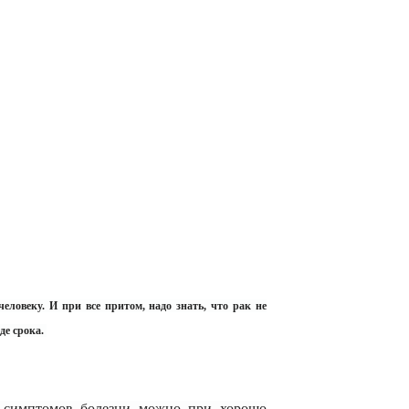
еловеку. И при все притом, надо знать, что рак не
де срока.
е симптомов болезни можно при хорошо