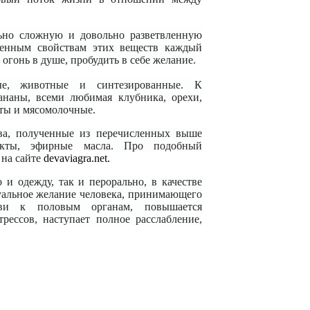
ьно сложную и довольно разветвленную
твенным свойствам этих веществ каждый
 огонь в душе, пробудить в себе желание.
ные, животные и синтезированные. К
бананы, всеми любимая клубника, орехи,
ты и мясомолочные.
тва, полученные из перечисленных выше
ракты, эфирные масла. Про подобный
 на сайте
devaviagra.net.
и одежду, так и перорально, в качестве
уальное желание человека, принимающего
ови к половым органам, повышается
рессов, наступает полное расслабление,