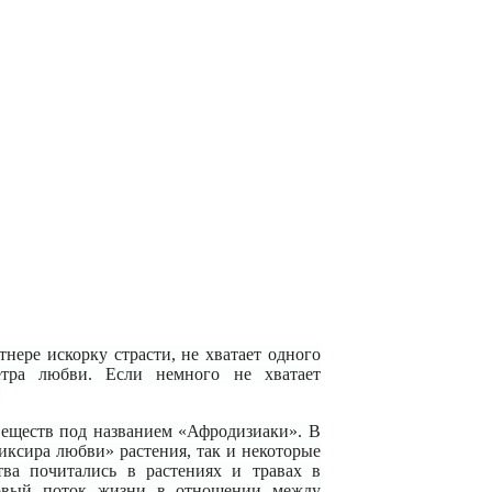
тнере искорку страсти, не хватает одного
ветра любви. Если немного не хватает
.
 веществ под названием «Афродизиаки». В
иксира любви» растения, так и некоторые
тва почитались в растениях и травах в
новый поток жизни в отношении между