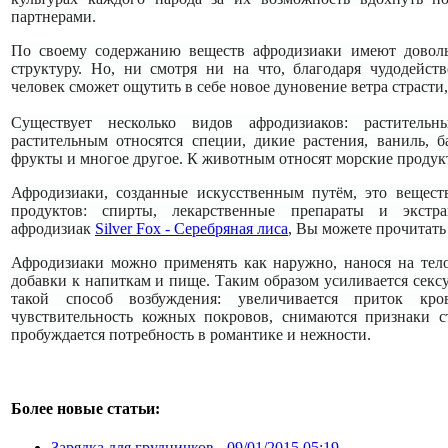
партнерами.
По своему содержанию веществ афродизиаки имеют довол
структуру. Но, ни смотря ни на что, благодаря чудодейс
человек сможет ощутить в себе новое дуновение ветра страсти,
Существует несколько видов афродизиаков: раститель
растительным относятся специи, дикие растения, ваниль, 
фрукты и многое другое. К животным относят морские продук
Афродизиаки, созданные искусственным путём, это вещес
продуктов: спирты, лекарственные препараты и экст
а
фродизиак
Silver Fox - Серебряная лиса
, Вы можете прочитать
Афродизиаки можно применять как наружно, нанося на тело 
добавки к напиткам и пище.
Таким образом усиливается секс
такой способ возбуждения: увеличивается приток кр
чувствительность кожных покровов, снимаются признаки ст
пробуждается потребность в романтике и нежности.
Более новые статьи:
Зарядка для грудничков -
09/01/2015 05:19