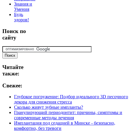
Знания и
Умения
Будь
здоров!
Поиск
по
сайту
Читайте
также:
Свежее:
Глубокое погружение: Подбор идеального 3D песочного
декора для снижения стресса
Сколько живут зубные импланты?
Гранулирующий периодонтит: причины, симптомы и
современные методы лечения
Имплантация под седацией в Минске - безопасно,
комфортно, без тревоги