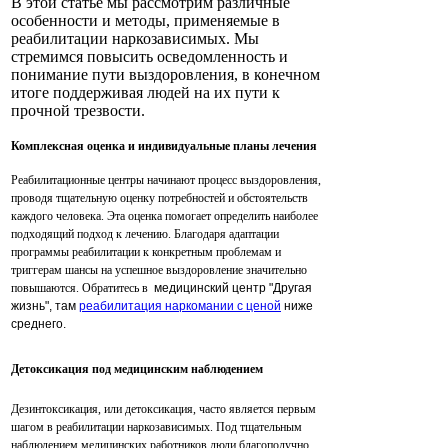
В этой статье мы рассмотрим различные
особенности и методы, применяемые в
реабилитации наркозависимых. Мы
стремимся повысить осведомленность и
понимание пути выздоровления, в конечном
итоге поддерживая людей на их пути к
прочной трезвости.
Комплексная оценка и индивидуальные планы лечения
Реабилитационные центры начинают процесс выздоровления,
проводя тщательную оценку потребностей и обстоятельств
каждого человека. Эта оценка помогает определить наиболее
подходящий подход к лечению. Благодаря адаптации
программы реабилитации к конкретным проблемам и
триггерам шансы на успешное выздоровление значительно
повышаются. Обратитесь в
медицинский центр "Другая
жизнь", там
реабилитация наркомании с ценой
ниже
среднего.
Детоксикация под медицинским наблюдением
Дезинтоксикация, или детоксикация, часто является первым
шагом в реабилитации наркозависимых. Под тщательным
наблюдением медицинских работников люди благополучно