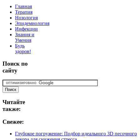
Главная
Терапия
Нозология
Эпидемиология
Инфекции
Знания и
Умения
Будь
здоров!
Поиск
по
сайту
Читайте
также:
Свежее:
Глубокое погружение: Подбор идеального 3D песочного
декора для снижения стресса