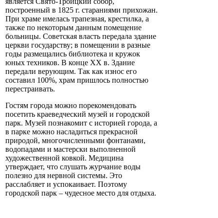
является Свято-Троицкий собор,
построенный в 1825 г. стараниями прихожан.
При храме имелась трапезная, крестилка, а
также по некоторым данным помещение
больницы. Советская власть передала здание
церкви государству; в помещении в разные
годы размещались библиотека и кружок
юных техников. В конце XX в. Здание
передали верующим. Так как износ его
составил 100%, храм пришлось полностью
перестраивать.
Гостям города можно порекомендовать
посетить краеведческий музей и городской
парк. Музей познакомит с историей города, а
в парке можно насладиться прекрасной
природой, многочисленными фонтанами,
водопадами и мастерски выполненной
художественной ковкой. Медицина
утверждает, что слушать журчание воды
полезно для нервной системы. Это
расслабляет и успокаивает. Поэтому
городской парк – чудесное место для отдыха.