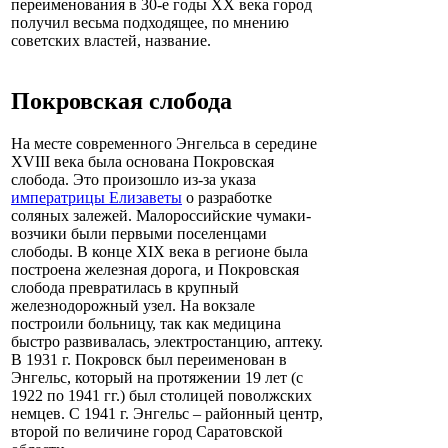
переименования в 30-е годы XX века город
получил весьма подходящее, по мнению
советских властей, название.
Покровская слобода
На месте современного Энгельса в середине
XVIII века была основана Покровская
слобода. Это произошло из-за указа
императрицы Елизаветы
о разработке
соляных залежей. Малороссийские чумаки-
возчики были первыми поселенцами
слободы. В конце XIX века в регионе была
построена железная дорога, и Покровская
слобода превратилась в крупный
железнодорожный узел. На вокзале
построили больницу, так как медицина
быстро развивалась, электростанцию, аптеку.
В 1931 г. Покровск был переименован в
Энгельс, который на протяжении 19 лет (с
1922 по 1941 гг.) был столицей поволжских
немцев. С 1941 г. Энгельс – районный центр,
второй по величине город Саратовской