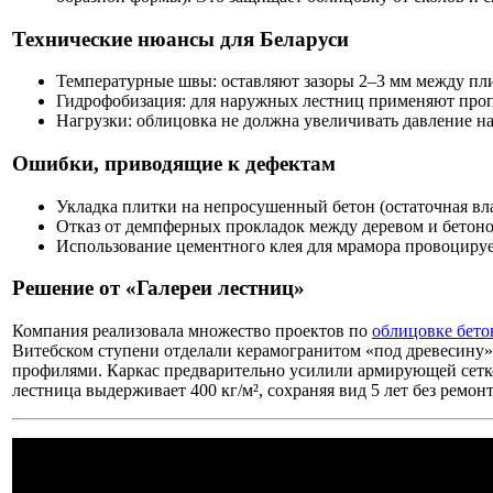
Технические нюансы для Беларуси
Температурные швы: оставляют зазоры 2–3 мм между пл
Гидрофобизация: для наружных лестниц применяют проп
Нагрузки: облицовка не должна увеличивать давление на
Ошибки, приводящие к дефектам
Укладка плитки на непросушенный бетон (остаточная вл
Отказ от демпферных прокладок между деревом и бетоно
Использование цементного клея для мрамора провоциру
Решение от «Галереи лестниц»
Компания реализовала множество проектов по
облицовке бето
Витебском ступени отделали керамогранитом «под древесину
профилями. Каркас предварительно усилили армирующей сеткой
лестница выдерживает 400 кг/м², сохраняя вид 5 лет без ремонт