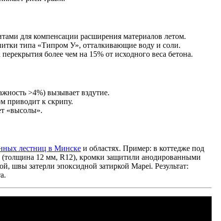
итами для компенсации расширения материалов летом.
итки типа «Типром У», отталкивающие воду и соли.
 перекрытия более чем на 15% от исходного веса бетона.
ажность >4%) вызывает вздутие.
м приводит к скрипу.
ет «высолы».
нных лестниц в Минске
и областях. Пример: в коттедже под
» (толщина 12 мм, R12), кромки защитили анодированными
, швы затерли эпоксидной затиркой Mapei. Результат:
а.