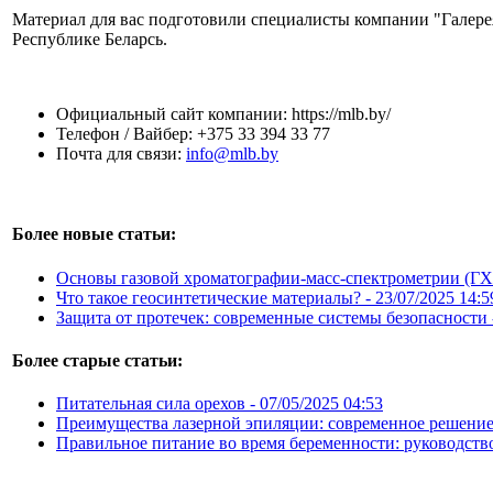
Материал для вас подготовили специалисты компании "Галерея
Республике Беларсь.
Официальный сайт компании: https://mlb.by/
Телефон / Вайбер: +375 33 394 33 77
Почта для связи:
info@mlb.by
Более новые статьи:
Основы газовой хроматографии-масс-спектрометрии (Г
Что такое геосинтетические материалы? -
23/07/2025 14:5
Защита от протечек: современные системы безопасности
Более старые статьи:
Питательная сила орехов -
07/05/2025 04:53
Преимущества лазерной эпиляции: современное решение
Правильное питание во время беременности: руководств