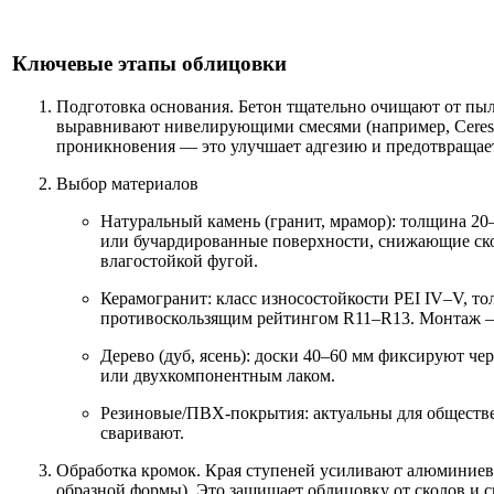
Ключевые этапы облицовки
Подготовка основания. Бетон тщательно очищают от пыли
выравнивают нивелирующими смесями (например, Ceresit
проникновения — это улучшает адгезию и предотвращае
Выбор материалов
Натуральный камень (гранит, мрамор): толщина 2
или бучардированные поверхности, снижающие ско
влагостойкой фугой.
Керамогранит: класс износостойкости PEI IV–V, т
противоскользящим рейтингом R11–R13. Монтаж — 
Дерево (дуб, ясень): доски 40–60 мм фиксируют че
или двухкомпонентным лаком.
Резиновые/ПВХ-покрытия: актуальны для обществе
сваривают.
Обработка кромок. Края ступеней усиливают алюминиев
образной формы). Это защищает облицовку от сколов и с