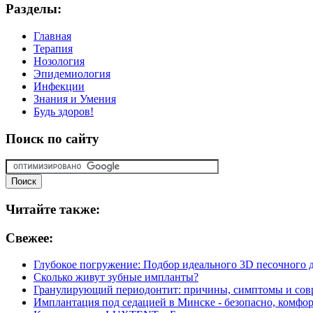
Разделы:
Главная
Терапия
Нозология
Эпидемиология
Инфекции
Знания и Умения
Будь здоров!
Поиск
по сайту
Читайте
также:
Свежее:
Глубокое погружение: Подбор идеального 3D песочного д
Сколько живут зубные импланты?
Гранулирующий периодонтит: причины, симптомы и сов
Имплантация под седацией в Минске - безопасно, комфор