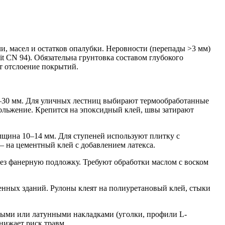
, масел и остатков опалубки. Неровности (перепады >3 мм)
 CN 94). Обязательна грунтовка составом глубокого
т отслоение покрытий.
0–30 мм. Для уличных лестниц выбирают термообработанные
льжение. Крепится на эпоксидный клей, швы затирают
олщина 10–14 мм. Для ступеней используют плитку с
на цементный клей с добавлением латекса.
рез фанерную подложку. Требуют обработки маслом с воском
нных зданий. Рулоны клеят на полиуретановый клей, стыки
ыми или латунными накладками (уголки, профили L-
нижает риск травм.