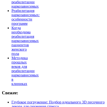
реабилитации
наркозависимых
Реабилитация
наркозависимых:
особенности
программ
Когда
необходима
реабилитация
наркозависимых
пациентов
женского
пола
Методика
прошлых
веков для
реабилитации
наркозависимых
в
клиниках
Свежее:
Глубокое погружение: Подбор идеального 3D песочного
декора для снижения стресса