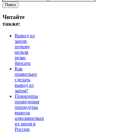
Читайте
также:
Вывод из
запоя:
почему
нельзя
резко
бросать
Как
правильно
сделать
вывод из
запоя?
Принципы
проведения
процедуры
вывода
алкозависмых
из запоя в
России